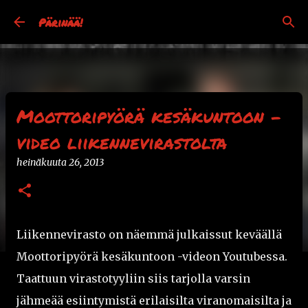
Siirry pääsisältöön
Pärinää!
Moottoripyörä kesäkuntoon -
video liikennevirastolta
heinäkuuta 26, 2013
Liikennevirasto on näemmä julkaissut keväällä
Moottoripyörä kesäkuntoon -videon Youtubessa.
Taattuun virastotyyliin siis tarjolla varsin
jähmeää esiintymistä erilaisilta viranomaisilta ja