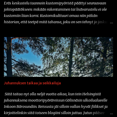
Eräs keskustelu taannoin kustomipyöristä päättyi seuraavaan
johtopäätökseen: mikään rakentaminen tai lisävarustelu ei ole
kustomiin liian korni. Kustomikulttuuri omaa niin pitkän
historian, että teetpä mitä tahansa, joku on sen tehnyt jo joskus
aiemmin. Ja vähän samahan myös liittyy varusteisiin samaisessa
kulttuurissa: mikään ei ole liian kornia. Onhan sitä tullut tässä
parin vuoden sisään nähtyä mm. prätkäliivi, mikä oli päällystetty
kokonaan kaljatölkin avausklipsuilla ja muuta vastaavaa.
Natsikypärä on ollut varsinkin sarjakuvissa ja pilapiirroksissa
varsin tyypillinen päähine klisheisillä moottoripyöräkerholaisilla.
Suomessa sotilaspotassa ajaminen ei kuitenkaan ole ollut
luvallista kypärien turvastandardien takia. Mutta nyt asiaan on
saatavilla korjausta: amerikkalainen Iron Horse Helmets
Juhannuksen taikaa ja seikkailuja
valmistaa nimittäin klassisen Stahlhelmen muotoa jäljittelevää
moottoripyöräkypärää, joka on saanut DOT-merkinnän. Ja tänä
Siitä taitaa nyt olla neljä vuotta aikaa, kun tein Helsingistä
päivänähän myös DOT kelpaa täällä suomessa. Vaikka tuo
juhannuksena moottoripyöräreissun Gölisnäsin ulkoilualueelle
kyseinen...
Inkoon Bärosundiin. Reissusta jäi silloin vallan hyvät fiilikset ja
kirjoittelinkin siitä toiseen blogiini silloin juttua. Jutun pääsee