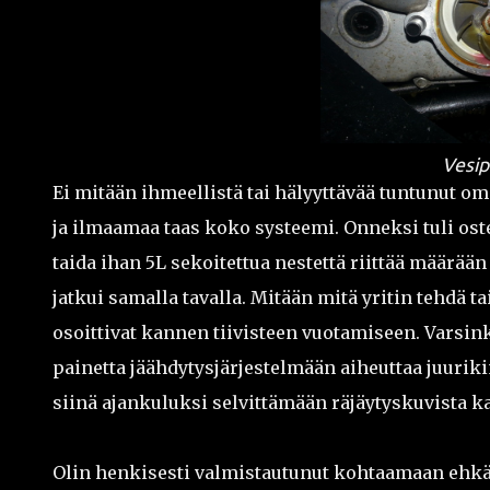
Vesi
Ei mitään ihmeellistä tai hälyyttävää tuntunut o
ja ilmaamaa taas koko systeemi. Onneksi tuli oste
taida ihan 5L sekoitettua nestettä riittää määrää
jatkui samalla tavalla. Mitään mitä yritin tehdä ta
osoittivat kannen tiivisteen vuotamiseen. Varsin
painetta jäähdytysjärjestelmään aiheuttaa juuriki
siinä ajankuluksi selvittämään räjäytyskuvista 
Olin henkisesti valmistautunut kohtaamaan eh