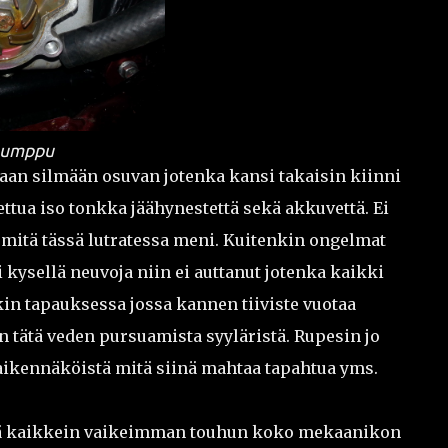
pumppu
maan silmään osuvan jotenka kansi takaisin kiinni
ttua iso tonkka jäähynestettä sekä akkuvettä. Ei
n mitä tässä lutratessa meni. Kuitenkin ongelmat
i kysellä neuvoja niin ei auttanut jotenka kaikki
kin tapauksessa jossa kannen tiiviste vuotaa
n tätä veden pursuamista syyläristä. Rupesin jo
kaikennäköistä mitä siinä mahtaa tapahtua yms.
kä kaikkein vaikeimman touhun koko mekaanikon