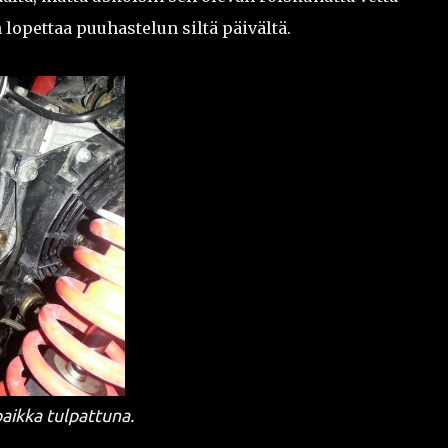
n lopettaa puuhastelun siltä päivältä.
aikka tulpattuna.