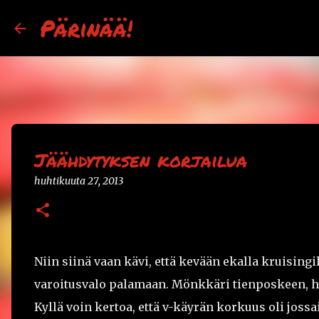
Pärinää!
Jäähdytyksen korjailua
huhtikuuta 27, 2013
Niin siinä vaan kävi, että kevään ekalla kruising
varoitusvalo palamaan. Mönkkäri tienposkeen, het
Kyllä voin kertoa, että v-käyrän korkuus oli jossa