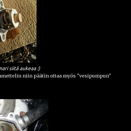
ari siitä aukeaa :)
ihmettelin niin päätin ottaa myös "vesipumpun"