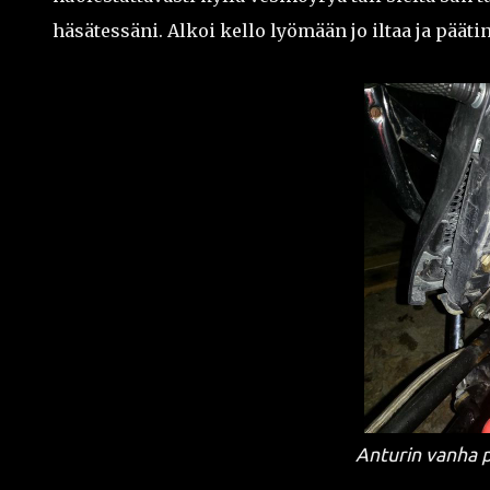
häsätessäni. Alkoi kello lyömään jo iltaa ja pääti
Anturin vanha p