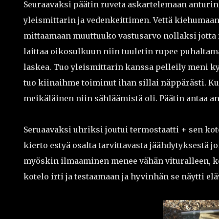
Seuraavaksi päätin ruveta askartelemaan anturin 
yleismittarin ja vedenkeittimen. Vettä kiehumaan 
mittaamaan muuttuuko vastusarvo nollaksi jotta
laittaa oikosulkuun niin tuuletin rupee puhaltam
laskea. Tuo yleismittarin kanssa pelleily meni kyl
tuo kiinaihme toiminut ihan sillai näppärästi. Ku
meikäläinen niin sähläämistä oli. Päätin antaa an
Seruaavaksi uhriksi joutui termostaatti + sen kot
kierto estyä osalta tarvittavasta jäähdytyksestä jo
myöskin ilmaaminen menee vähän vituralleen, ko
kotelo irti ja testaamaan ja hyvinhän se näytti elä