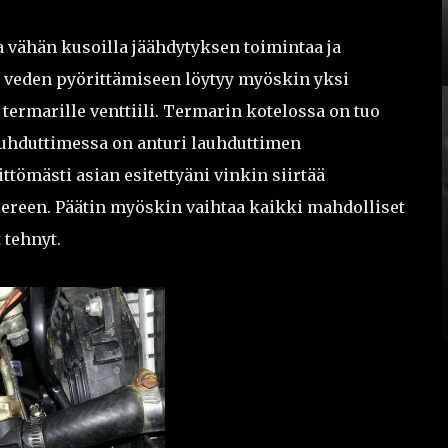
 vähän kusoilla jäähdytyksen toimintaa ja
ä veden pyörittämiseen löytyy myöskin yksi
 termarille venttiili. Termarin kotelossa on tuo
lauhduttimessa on anturi lauhduttimen
ttömästi asian esitettyäni vinkin siirtää
ereen. Päätin myöskin vaihtaa kaikki mahdolliset
 tehnyt.