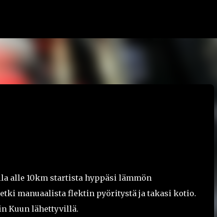
Siirry pääsisältöön
illa alle 10km startista hyppäsi lämmön
ki manuaalista flektin pyöritystä ja takasi kotio.
in Kuun lähettyvillä.