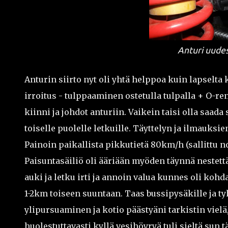
Anturi uude
Anturin siirto nyt oli yhtä helppoa kuin lapselta 
irroitus - tulppaaminen ostetulla tulpalla + O-renk
kiinni ja johdot anturiin. Vaikein taisi olla saada
toiselle puolelle letkuille. Täyttelyn ja ilmauks
Painoin paikallista pikkutietä 80km/h (sallittu no
Paisuntasäiliö oli ääriään myöden täynnä nestettä 
auki ja letku irti ja annoin valua kunnes oli koh
1-2km toiseen suuntaan. Taas bussipysäkille ja ty
ylipursuaminen ja kotio päästyäni tarkistin vielä, 
huolestuttavasti kyllä vesihöyryä tuli sieltä sun 