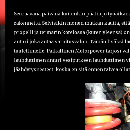
Seuraavana päivänä kuitenkin päätin jo työaikana
rakennetta. Selvisikin monen mutkan kautta, ett
propelli ja termarin kotelossa (kuten yleensä) on
anturi joka antaa varoitusvalon. Tämän lisäksi 
tuulettimelle. Paikallinen Motorpower tarjosi väli
lauhduttimen anturi vesiputkeen lauhduttimen vi
jäähdytysnesteet, koska en sitä ennen talvea ollut