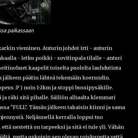
ssa paikassaan
karkin vieminen. Anturin johdot irti - anturin
aalla - letku poikki - sovitinpala tilalle - anturi
 seitinohuet kaapelit toiselta puolelta lauhdutinta
ien jälkeen päätin lähteä tekemään koerundin.
peus :P ) noin 1-2km ja stoppi bussipysäkille.
ja räki sitä pihalle. Säiliön alhaalta klemmari
dassa "FULL". Tämän jälkeen takaisin kiinni ja sama
hjennystä. Neljännellä kerralla loppui tuo
että nestettä on tarpeeksi ja sitä ei tule yli. Vähän
täältä, mutta uskoisin sen olevan roiskunutta vettä