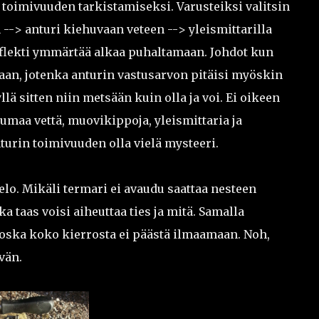
toimivuuden tarkistamiseksi. Varusteiksi valitsin
--> anturi kiehuvaan veteen --> yleismittarilla
 flekti ymmärtää alkaa puhaltamaan. Johdot kun
aan, jotenka anturin vastusarvon pitäisi myöskin
lä sitten niin metsään kuin olla ja voi. Ei oikeen
umaa vettä, muovikippoja, yleismittaria ja
turin toimivuuden olla vielä mysteeri.
elo. Mikäli termari ei avaudu saattaa nesteen
ka taas voisi aiheuttaa ties ja mitä. Samalla
ska koko kierrosta ei päästä ilmaamaan. Noh,
vän.