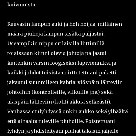
kuivumista.
Ruuvasin lampun auki ja hoh hoijaa, millainen
määrä piuhoja lampun sisältä paljastui.
Useampikin nippu erilaisilla liittimillä
toisissaan kiinni olevia johtoja paljastui
kuitenkin varsin loogiseksi läpivienniksi ja
kaikki johdot toisistaan irttotettuani paketti
jakautui suunnilleen kahtia: ylöspäin lähteviin
johtoihin (kontrolleille, vilkuille jne.) sekä
alaspäin lähteviin (kohti akkua selkeästi).
Vanhassa etulyhdyssä onkin aukko sekä ylhäältä
että alhaalta tuleville piuhoille. Poistettuani
lyhdyn ja yhdisteltyäni piuhat takasin jäljelle