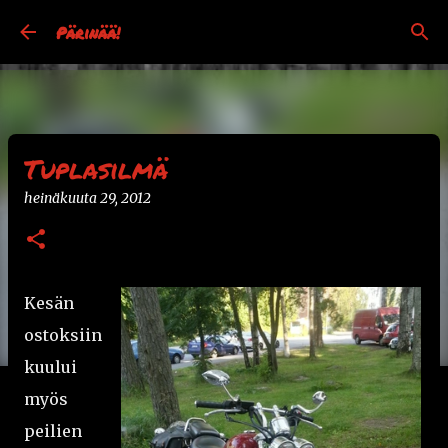
Siirry pääsisältöön
Pärinää!
Tuplasilmä
heinäkuuta 29, 2012
Kesän
ostoksiin
kuului
myös
peilien