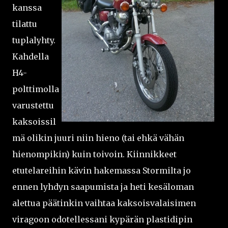
kanssa
tilattu
tuplalyhty.
Kahdella
H4-
polttimolla
varustettu
kaksoissil
mä olikin juuri niin hieno (tai ehkä vähän
hienompikin) kuin toivoin. Kiinnikkeet
etutelareihin kävin hakemassa Stormilta jo
ennen lyhdyn saapumista ja heti kesäloman
alettua päätinkin vaihtaa kaksoisvalaisimen
viragoon odotellessani kypärän plastidipin