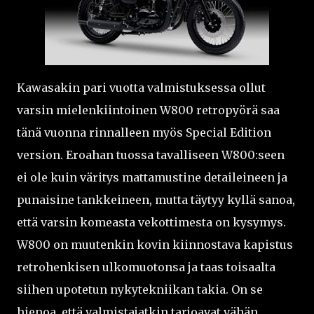
Kawasakin pari vuotta valmistuksessa ollut
varsin mielenkiintoinen W800 retropyörä saa
tänä vuonna rinnalleen myös Special Edition
version. Eroahan tuossa tavalliseen W800:seen
ei ole kuin väritys mattamustine detaileineen ja
punaisine tankkeineen, mutta täytyy kyllä sanoa,
että varsin komeasta vekottimesta on kysymys.
W800 on muutenkin kovin kiinnostava kapistus
retrohenkisen ulkomuotonsa ja taas toisaalta
siihen upotetun nykytekniikan takia. On se
hienoa, että valmistajatkin tarjoavat vähän