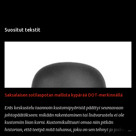
Suositut tekstit
Saksalaisen sotilaspotan mallista kypärää DOT-merkinnällä
Eräs keskustelu taannoin kustomipyöristä päättyi seuraavaan
johtopäätökseen: mikään rakentaminen tai lisävarustelu ei ole
kustomiin liian korni. Kustomikulttuuri omaa niin pitkän
historian, että teetpä mitä tahansa, joku on sen tehnyt jo joskus