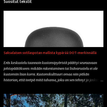
Suositut tekstit
Saksalaisen sotilaspotan mallista kypärää DOT-merkinnällä
Eräs keskustelu taannoin kustomipyöristä päättyi seuraavaan
johtopäätökseen: mikään rakentaminen tai lisävarustelu ei ole
kustomiin liian korni. Kustomikulttuuri omaa niin pitkän
historian, että teetpä mitä tahansa, joku on sen tehnyt jo joskus
aiemmin. Ja vähän samahan myös liittyy varusteisiin samaisessa
kulttuurissa: mikään ei ole liian kornia. Onhan sitä tullut tässä
parin vuoden sisään nähtyä mm. prätkäliivi, mikä oli päällystetty
kokonaan kaljatölkin avausklipsuilla ja muuta vastaavaa.