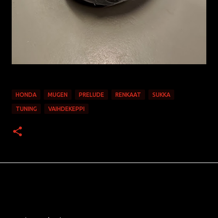
HONDA
MUGEN
PRELUDE
RENKAAT
SUKKA
TUNING
VAIHDEKEPPI