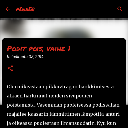
Siirry pääsisältöön
Pärinää!
Podit pois, vaihe 1
heinäkuuta 08, 2014
Olen oikeastaan pikkuviragon hankkimisesta
alkaen harkinnut noiden sivupodien
poistamista. Vasemman puoleisessa podissahan
majailee kaasarin lämmittimen lämpötila-anturi
ja oikeassa puolestaan ilmansuodatin. Nyt, kun