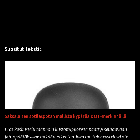
Suositut tekstit
Saksalaisen sotilaspotan mallista kypärää DOT-merkinnällä
Eräs keskustelu taannoin kustomipyöristä päättyi seuraavaan
johtopäätökseen: mikään rakentaminen tai lisävarustelu ei ole