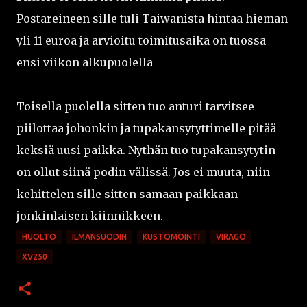
Postareineen sille tuli Taiwanista hintaa hieman
yli 11 euroa ja arvioitu toimitusaika on tuossa
ensi viikon alkupuolella
Toisella puolella sitten tuo anturi tarvitsee
piilottaa johonkin ja tupakansytyttimelle pitää
keksiä uusi paikka. Nythän tuo tupakansytytin
on ollut siinä podin välissä. Jos ei muuta, niin
kehittelen sille sitten samaan paikkaan
jonkinlaisen kiinnikkeen.
HUOLTO
ILMANSUODIN
KUSTOMOINTI
VIRAGO
XV250