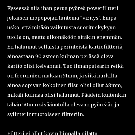
Kyseessä siis ihan perus pyöreä powerfiltteri,
jokaisen mopopojan tuntema "viritys". Empä
usko, että mitään vaikutusta suorituskykyyn
tuolla on, mutta ulkonäköön sitäkin enemmän.
En halunnut sellaista perinteistä kartiofiltteriä,
ainoastaan 90 asteen kulman perässä oleva
kartio olisi kelvannut. Tuo ilmanputsarin reikä
on foorumien mukaan 51mm, ja siitä nurkilta
ainoa sopivan kokoinen filsu olisi ollut 48mm,
mikäli kulmaa olisi halunnut. Päädyin kuitenkin
tähän 50mm sisäänotolla olevaan pyöreään ja
sylinterinmuotoiseen filtteriin.
Filtteri ei ollut kovin hinnalla pilattu.