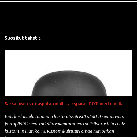
Suositut tekstit
Saksalaisen sotilaspotan mallista kypärää DOT-merkinnällä
Eräs keskustelu taannoin kustomipyöristä päättyi seuraavaan
johtopäätökseen: mikään rakentaminen tai lisävarustelu ei ole
kustomiin liian korni. Kustomikulttuuri omaa niin pitkän