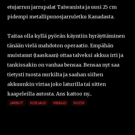
etujarrun jarrupalat Taiwanista ja uusi 25 cm
pidempi metallipunosjarruletku Kanadasta.
Taitaa olla kyllä pyörän käyntiin hyräyttäminen
tänään vielä mahdoton operaatio. Empähän
muistanut (taaskaan) ottaa talveksi akkua irti ja
tankissakin on vanhaa bensaa. Bensaa nyt saa
tietysti tuosta nurkilta ja saahan siihen
akkuunkin virtaa joko laturilla tai sitten
kaapeleilla autosta. Ans kattoo ny...
JARRUT
KORJAUS
VIRAGO
XV250