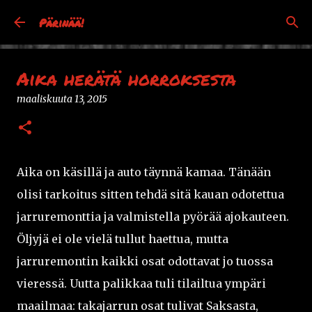
Siirry pääsisältöön
Pärinää!
Aika herätä horroksesta
maaliskuuta 13, 2015
Aika on käsillä ja auto täynnä kamaa. Tänään
olisi tarkoitus sitten tehdä sitä kauan odotettua
jarruremonttia ja valmistella pyörää ajokauteen.
Öljyjä ei ole vielä tullut haettua, mutta
jarruremontin kaikki osat odottavat jo tuossa
vieressä. Uutta palikkaa tuli tilailtua ympäri
maailmaa: takajarrun osat tulivat Saksasta,