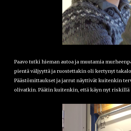
Paavo tutki hieman autoa ja muutamia murheenpaik
pientä väljyyttä ja ruostettakin oli kertynyt tak
Päästömittaukset ja jarrut näyttivät kuitenkin te
olivatkin. Päätin kuitenkin, että käyn nyt riskill