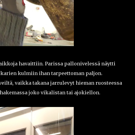
koja havaittiin. Parissa pallonivelessä näytti
alokarien kulmiin ihan tarpeettoman paljon.
rveiltä, vaikka takana jarrulevyt hieman ruosteessa
ä hakemassa joko vikalistan tai ajokiellon.