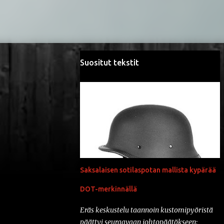
Suositut tekstit
Saksalaisen sotilaspotan mallista kypärää
DOT-merkinnällä
Eräs keskustelu taannoin kustomipyöristä
päättyi seuraavaan johtopäätökseen: