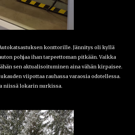
tokatsastuksen konttorille. Jännitys oli kyllä
 auton pohjaa ihan tarpeettoman pitkään. Vaikka
yllähän sen aktualisoituminen aina vähän kirpaisee.
kuukauden viipottaa rauhassa varaosia odotellessa.
a niissä lokarin nurkissa.