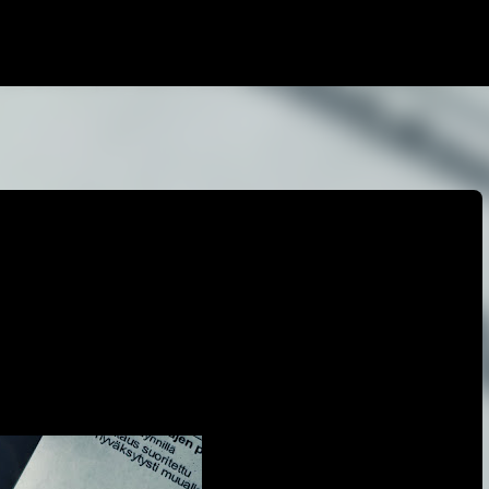
Siirry pääsisältöön