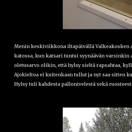
Menin keskiviikkona iltapäivällä Valkeakosken Au
katossa, kun katsari tuntui syynäävän varsinkin
oletusarvo olikin, että hylsy sieltä rapsahtaa, k
Ajokieltoa ei kuitenkaan tullut ja nyt saa sitten 
Hylsy tuli kahdesta pallonivelestä sekä ruosteest