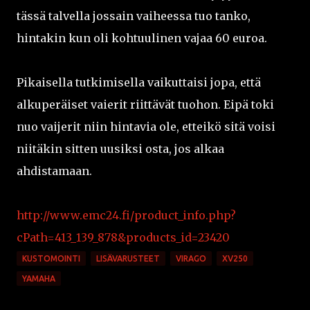
tässä talvella jossain vaiheessa tuo tanko,
hintakin kun oli kohtuulinen vajaa 60 euroa.
Pikaisella tutkimisella vaikuttaisi jopa, että
alkuperäiset vaierit riittävät tuohon. Eipä toki
nuo vaijerit niin hintavia ole, etteikö sitä voisi
niitäkin sitten uusiksi osta, jos alkaa
ahdistamaan.
http://www.emc24.fi/product_info.php?
cPath=413_139_878&products_id=23420
KUSTOMOINTI
LISÄVARUSTEET
VIRAGO
XV250
YAMAHA