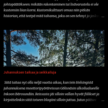
johtopäätökseen: mikään rakentaminen tai lisävarustelu ei ole
kustomiin liian korni. Kustomikulttuuri omaa niin pitkän
historian, että teetpä mitä tahansa, joku on sen tehnyt jo joskus
aiemmin. Ja vähän samahan myös liittyy varusteisiin samaisessa
kulttuurissa: mikään ei ole liian kornia. Onhan sitä tullut tässä
parin vuoden sisään nähtyä mm. prätkäliivi, mikä oli päällystetty
kokonaan kaljatölkin avausklipsuilla ja muuta vastaavaa.
Natsikypärä on ollut varsinkin sarjakuvissa ja pilapiirroksissa
varsin tyypillinen päähine klisheisillä moottoripyöräkerholaisilla.
Suomessa sotilaspotassa ajaminen ei kuitenkaan ole ollut
luvallista kypärien turvastandardien takia. Mutta nyt asiaan on
saatavilla korjausta: amerikkalainen Iron Horse Helmets
Juhannuksen taikaa ja seikkailuja
valmistaa nimittäin klassisen Stahlhelmen muotoa jäljittelevää
moottoripyöräkypärää, joka on saanut DOT-merkinnän. Ja tänä
Siitä taitaa nyt olla neljä vuotta aikaa, kun tein Helsingistä
päivänähän myös DOT kelpaa täällä suomessa. Vaikka tuo
juhannuksena moottoripyöräreissun Gölisnäsin ulkoilualueelle
kyseinen...
Inkoon Bärosundiin. Reissusta jäi silloin vallan hyvät fiilikset ja
kirjoittelinkin siitä toiseen blogiini silloin juttua. Jutun pääsee
lukemaan täältä: