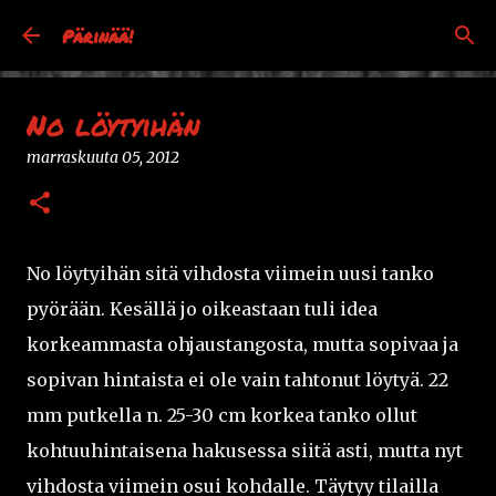
Siirry pääsisältöön
Pärinää!
No löytyihän
marraskuuta 05, 2012
No löytyihän sitä vihdosta viimein uusi tanko
pyörään. Kesällä jo oikeastaan tuli idea
korkeammasta ohjaustangosta, mutta sopivaa ja
sopivan hintaista ei ole vain tahtonut löytyä. 22
mm putkella n. 25-30 cm korkea tanko ollut
kohtuuhintaisena hakusessa siitä asti, mutta nyt
vihdosta viimein osui kohdalle. Täytyy tilailla