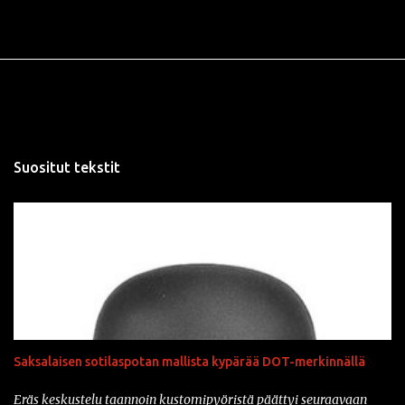
Suositut tekstit
Saksalaisen sotilaspotan mallista kypärää DOT-merkinnällä
Eräs keskustelu taannoin kustomipyöristä päättyi seuraavaan