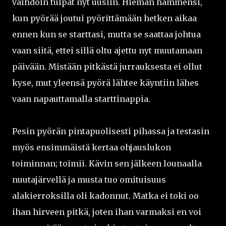
vaihdoin tulpat nyt uusiin. Hieman hämmensi,
kun pyörää joutui pyörittämään hetken aikaa
ennen kun se starttasi, mutta se saattaa johtua
vaan siitä, ettei sillä oltu ajettu nyt muutamaan
päivään. Mistään pitkästä jurrauksesta ei ollut
kyse, mut yleensä pyörä lähtee käyntiin lähes
vaan napauttamalla starttinappia.
Pesin pyörän pintapuolisesti pihassa ja testasin
myös ensimmäistä kertaa ohjauslukon
toiminnan; toimii. Kävin sen jälkeen lounaalla
nuutajärvellä ja musta tuo omituisuus
alakierroksilla oli kadonnut. Matka ei toki oo
ihan hirveen pitkä, joten ihan varmaksi en voi