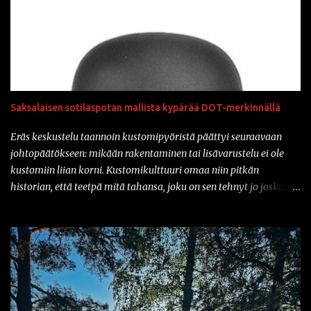
Saksalaisen sotilaspotan mallista kypärää DOT-merkinnällä
Eräs keskustelu taannoin kustomipyöristä päättyi seuraavaan
johtopäätökseen: mikään rakentaminen tai lisävarustelu ei ole
kustomiin liian korni. Kustomikulttuuri omaa niin pitkän
historian, että teetpä mitä tahansa, joku on sen tehnyt jo joskus
aiemmin. Ja vähän samahan myös liittyy varusteisiin samaisessa
kulttuurissa: mikään ei ole liian kornia. Onhan sitä tullut tässä
parin vuoden sisään nähtyä mm. prätkäliivi, mikä oli päällystetty
kokonaan kaljatölkin avausklipsuilla ja muuta vastaavaa.
Natsikypärä on ollut varsinkin sarjakuvissa ja pilapiirroksissa
varsin tyypillinen päähine klisheisillä moottoripyöräkerholaisilla.
Suomessa sotilaspotassa ajaminen ei kuitenkaan ole ollut