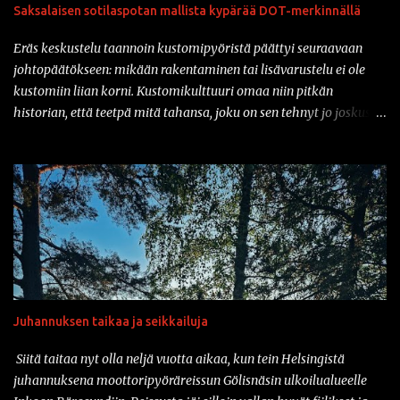
Saksalaisen sotilaspotan mallista kypärää DOT-merkinnällä
Eräs keskustelu taannoin kustomipyöristä päättyi seuraavaan
johtopäätökseen: mikään rakentaminen tai lisävarustelu ei ole
kustomiin liian korni. Kustomikulttuuri omaa niin pitkän
historian, että teetpä mitä tahansa, joku on sen tehnyt jo joskus
aiemmin. Ja vähän samahan myös liittyy varusteisiin samaisessa
kulttuurissa: mikään ei ole liian kornia. Onhan sitä tullut tässä
parin vuoden sisään nähtyä mm. prätkäliivi, mikä oli päällystetty
kokonaan kaljatölkin avausklipsuilla ja muuta vastaavaa.
Natsikypärä on ollut varsinkin sarjakuvissa ja pilapiirroksissa
varsin tyypillinen päähine klisheisillä moottoripyöräkerholaisilla.
Suomessa sotilaspotassa ajaminen ei kuitenkaan ole ollut
luvallista kypärien turvastandardien takia. Mutta nyt asiaan on
saatavilla korjausta: amerikkalainen Iron Horse Helmets
Juhannuksen taikaa ja seikkailuja
valmistaa nimittäin klassisen Stahlhelmen muotoa jäljittelevää
moottoripyöräkypärää, joka on saanut DOT-merkinnän. Ja tänä
Siitä taitaa nyt olla neljä vuotta aikaa, kun tein Helsingistä
päivänähän myös DOT kelpaa täällä suomessa. Vaikka tuo
juhannuksena moottoripyöräreissun Gölisnäsin ulkoilualueelle
kyseinen...