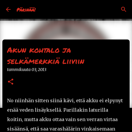
Siirry pääsisältöön
Pärinää!
Akun kohtalo ja
selkämerkkiä liiviin
tammikuuta 03, 2013
No niinhän sitten siinä kävi, että akku ei elpynyt
enää veden lisäyksellä. Parillakin laturilla
koitin, mutta akku ottaa vain sen verran virtaa
sisäänsä, että saa varashälärin vinkaisemaan