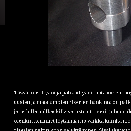
Tässä mietittyäni ja pähkäiltyäni tuota uuden tan
uusien ja matalampien riserien hankinta on paik
ja reilulla pullbackilla varustetut riserit johuen
olenkin kerinnyt löytämään jo vaikka kuinka moni
riserien pultin koon selvittäminen. Sisälukutait