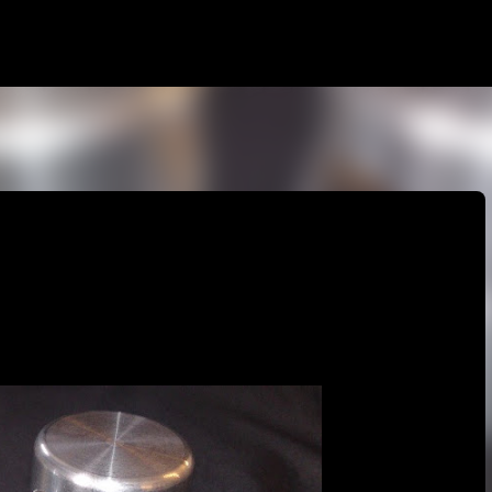
Siirry pääsisältöön