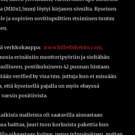
sta (M10x1,5mm) löytyi kirjasen sivuilta. Kyseisen
 ole ja sopivien sovitinpulttien etsiminen tuntuu
en.
ämä verkkokauppa:
www.billetbikebits.com
.
osia erinäisiin moottoripyöriin ja sieltähän
tuulliseen, postikuluineen 42 punnan hintaan.
itään verified by visa tms. juttuja kun ei missään
a, että kyseisellä pajalla on myös ebayssä
varsin positiivista.
aikista malleista oli saatavilla ainoastaan
ua haittaa, juuri tuon korkuista pakettia kun
illa oikeastaan kolme: perus tylppäpäinen, maltan