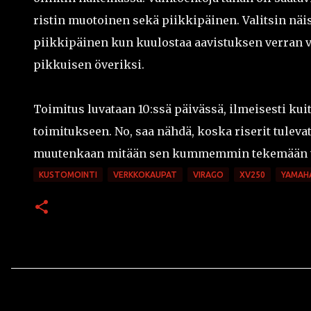
ristin muotoinen sekä piikkipäinen. Valitsin näi
piikkipäinen kun kuulostaa aavistuksen verran va
pikkuisen överiksi.
Toimitus luvataan 10:ssä päivässä, ilmeisesti ku
toimitukseen. No, saa nähdä, koska riserit tuleva
muutenkaan mitään sen kummemmin tekemään tan
KUSTOMOINTI
VERKKOKAUPAT
VIRAGO
XV250
YAMAH