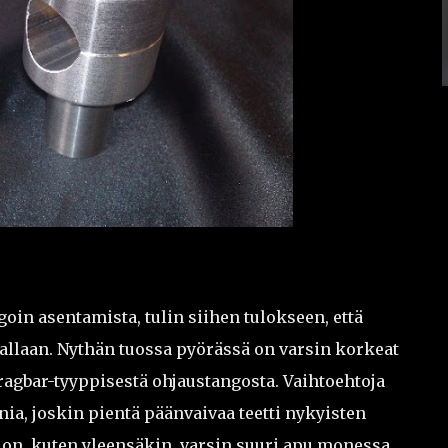
goin asentamista, tulin siihen tulokseen, että
allaan. Nythän tuossa pyörässä on varsin korkeat
 dragbar-tyyppisestä ohjaustangosta. Vaihtoehtoja
a, joskin pientä päänvaivaa teetti nykyisten
o on, kuten yleensäkin, varsin suuri apu monessa