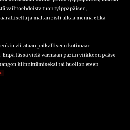
stä vaihtoehdoista tuon tylppäpäisen,
aralliselta ja maltan risti alkaa mennä ehkä
itenkin viitataan paikalliseen kotimaan
t. Enpä tässä vielä varmaan pariin viikkoon pääse
gon kiinnittämiseksi tai huollon eteen.
A