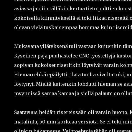
asiassa ja niin tälläkin kertaa tieto pulttien koo
kokoisella kiinnityksellä ei toki liikaa risereitä
olevan vielä tuskaisempaa hommaa kuin risereid
Mukavana yllätyksenä tuli vastaan kuitenkin t
Kyseinen paja puuhastelee CNC-työstettyjä kustom
sopivan kokoiset riseritkin löytyivät varsin koh
Hieman ehkä epäilytti tilata tuolta sivulta toki, m
löytynyt. Mieltä kuitenkin lohdutti hieman se asi
myynnissä samaa kamaa ja siellä palaute on ollut 
Saatavuus heidän risereissään oli varsin huono, k
matalinta, 50 mm korkeaa versiota. Se ei toki min
olinkin hakemassa. Vaihtoehtoja tähän oli saatav