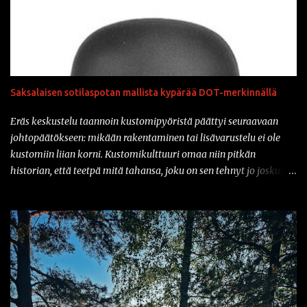
Saksalaisen sotilaspotan mallista kypärää DOT-merkinnällä
Eräs keskustelu taannoin kustomipyöristä päättyi seuraavaan
johtopäätökseen: mikään rakentaminen tai lisävarustelu ei ole
kustomiin liian korni. Kustomikulttuuri omaa niin pitkän
historian, että teetpä mitä tahansa, joku on sen tehnyt jo joskus
aiemmin. Ja vähän samahan myös liittyy varusteisiin samaisessa
kulttuurissa: mikään ei ole liian kornia. Onhan sitä tullut tässä
parin vuoden sisään nähtyä mm. prätkäliivi, mikä oli päällystetty
kokonaan kaljatölkin avausklipsuilla ja muuta vastaavaa.
Natsikypärä on ollut varsinkin sarjakuvissa ja pilapiirroksissa
varsin tyypillinen päähine klisheisillä moottoripyöräkerholaisilla.
Suomessa sotilaspotassa ajaminen ei kuitenkaan ole ollut
luvallista kypärien turvastandardien takia. Mutta nyt asiaan on