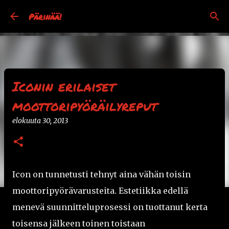
Siirry pääsisältöön
Pärinää!
Iconin erilaiset
moottoripyöräilyreput
elokuuta 30, 2013
Icon on tunnetusti tehnyt aina vähän toisin
moottoripyörävarusteita. Estetiikka edellä
menevä suunnitteluprosessi on tuottanut kerta
toisensa jälkeen toinen toistaan