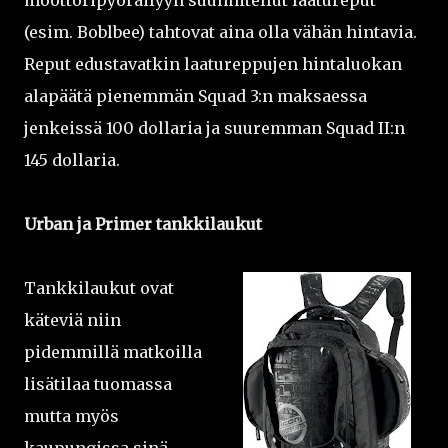
moottoripyöräilyyn suunnitellut laatureput
(esim. Boblbee) tahtovat aina olla vähän hintavia.
Reput edustavatkin laatureppujen hintaluokan
alapäätä pienemmän Squad 3:n maksaessa
jenkeissä 100 dollaria ja suuremman Squad II:n
145 dollaria.
Urban ja Primer tankkilaukut
Tankkilaukut ovat
käteviä niin
pidemmillä matkoilla
lisätilaa tuomassa
mutta myös