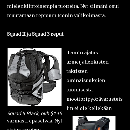
mielenkiintoisempia tuotteita. Nyt silmäni osui
muutamaan reppuun Iconin valikoimasta.
Squad II ja Squad 3 reput
Iconin ajatus
armeijahenkisten
taktisten
ominaisuuksien
tuomisesta
moottoripyörävarusteis
iin ei ole kellekään
Squad II Black, ovh $145
varmasti epäselvää. Nyt