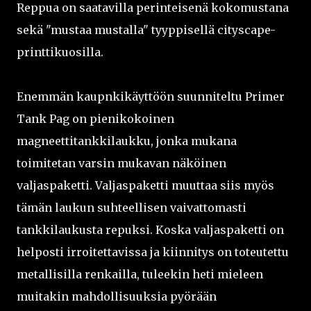
Reppua on saatavilla perinteisenä kokomustana
sekä "mustaa mustalla" tyyppisellä cityscape-
printtikuosilla.
Enemmän kaupnkikäyttöön suunniteltu Primer
Tank Pag on pienikokoinen
magneettitankkilaukku, jonka mukana
toimitetan varsin mukavan näköinen
valjaspaketti. Valjaspaketti muuttaa siis myös
tämän laukun suhteellisen vaivattomasti
tankkilaukusta repuksi. Koska valjaspaketti on
helposti irroitettavissa ja kiinnitys on toteutettu
metallisilla renkailla, tuleekin heti mieleen
muitakin mahdollisuuksia pyörään