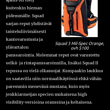
ajatus on viety
kuitenkin hieman
pidemmälle. Squad
sarjan reput yhdistävät
taisteluliivimäisesti
kantovarustusta ja
Squad 3 Mil-Spec Orange,
ylävartalon
ovh $100
panssarointia. Molemmat reput ovat varustettu
selkä- ja rintapanssaroinnilla, lisäksi Squad II
repussa on vielä olkasuojat. Kumpaakin laukkua
on saatavilla niin normaalikäytössä ehkä vähän
paremmin menevänä mustana, kuin myös
jenkkiarmeijan specien mukaisena high
visibility-versioina oranssina ja keltaisena.