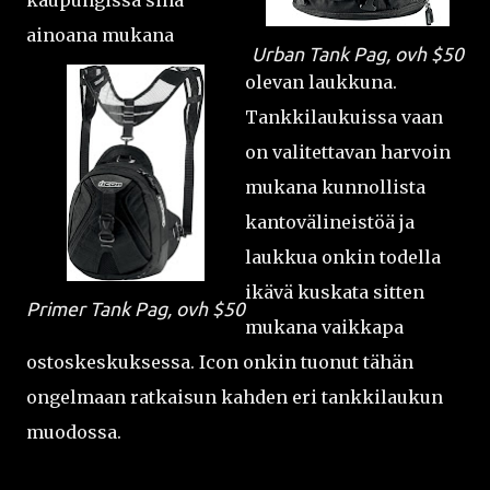
kaupungissa sinä
ainoana mukana
Urban Tank Pag, ovh $50
olevan laukkuna.
Tankkilaukuissa vaan
on valitettavan harvoin
mukana kunnollista
kantovälineistöä ja
laukkua onkin todella
ikävä kuskata sitten
Primer Tank Pag, ovh $50
mukana vaikkapa
ostoskeskuksessa. Icon onkin tuonut tähän
ongelmaan ratkaisun kahden eri tankkilaukun
muodossa.