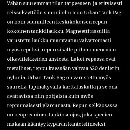
Vähän suuremman tilan tarpeeseen ja erityisesti
reissukäyttöön suunniteltu Icon Urban Tank Pag
on noin suunnilleen keskikokoisen repun
kokoinen tankkilaukku. Magneettitassuilla
varustettu laukku muuntautuu vaivattomasti
myös repuksi, repun sisälle piiloon menevien
olkaviilekkeiden ansiosta. Lukot repussa ovat
metalliset, reppu itsessään vahvaa 420 denierin
nylonia. Urban Tank Bag on varustettu myös
suurella, läpinäkyvällä karttataskulla ja se ona
avattavissa niin pohjaista kuin myös
reppumaisesti yläreunasta. Repun selkäosassa
on neopreeninen tankinsuojus, joka specien
mukaan kääntyy kypärän kantotelineeksi.