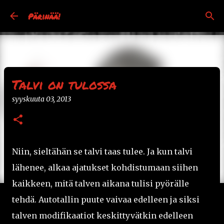
Siirry pääsisältöön
Pärinää!
Talvi on tulossa
syyskuuta 03, 2013
Niin, sieltähän se talvi taas tulee. Ja kun talvi
lähenee, alkaa ajatukset kohdistumaan siihen
kaikkeen, mitä talven aikana tulisi pyörälle
tehdä. Autotallin puute vaivaa edelleen ja siksi
talven modifikaatiot keskittyvätkin edelleen