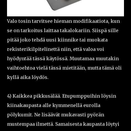
Valo tosin tarvitsee hieman modifikaatiota, kun
se on tarkoitus laittaa takalokariin. Siispä sille
pitää joko tehdä uusi kiinnike tai muokata
rekisterikilpitelinettä niin, että valoa voi
hyödyntää tässä käytössä. Muutamaa muutakin
vaihtoehtoa vielä tässä mietitään, mutta tämä oli
kyllä aika löydös.
4) Kaikkea pikkusälää. Etupumppuihin löysin
kiinakaupasta alle kymmenellä eurolla
pölykumit. Ne lisäävät mukavasti pyörän
mustempaa ilmettä. Samaisesta kaupasta löytyi