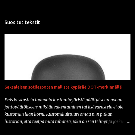
Suositut tekstit
Saksalaisen sotilaspotan mallista kypärää DOT-merkinnällä
Eräs keskustelu taannoin kustomipyöristä päättyi seuraavaan
johtopäätökseen: mikään rakentaminen tai lisävarustelu ei ole
kustomiin liian korni. Kustomikulttuuri omaa niin pitkän
historian, että teetpä mitä tahansa, joku on sen tehnyt jo joskus
aiemmin. Ja vähän samahan myös liittyy varusteisiin samaisessa