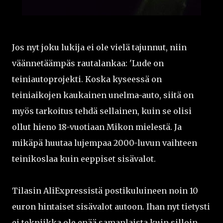
Jos nyt joku lukija ei ole vielä tajunnut, niin
väännetäämpäs rautalankaa: 'Lude on
teiniautoprojekti. Koska kyseessä on
teiniaikojen kaukainen unelma-auto, siitä on
myös tarkoitus tehdä sellainen, kuin se olisi
ollut hieno 18-vuotiaan Mikon mielestä. Ja
mikäpä huutaa lujempaa 2000-luvun vaihteen
teinikoslaa kuin eeppiset sisävalot.
Tilasin AliExpressistä postikuluineen noin 10
euron hintaiset sisävalot autoon. Ihan nyt tietysti
ei tekniikka ole enää samanlaista kuin silloin