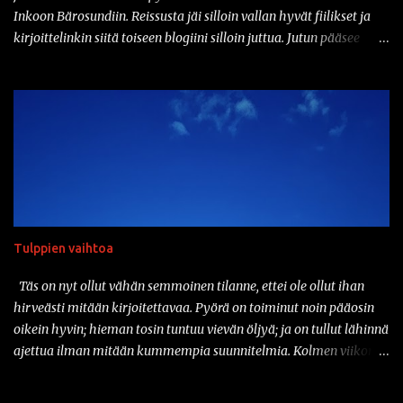
kyseinen...
Inkoon Bärosundiin. Reissusta jäi silloin vallan hyvät fiilikset ja
kirjoittelinkin siitä toiseen blogiini silloin juttua. Jutun pääsee
lukemaan täältä:
https://jaamerellekuselle.blogspot.com/2020/07/nanoloma-
golisnasiin.html Hieman tän taannoisen seikkailun innoittamana
ajattelinkin aloittaa juhannuksen pakkaamalla pyörän kyytiin
yöpymistarpeet ja suunnata jonnekkin ulos tulien ääreen yöksi.
Oon kolunnut näitä lähiseutujen laavuja melkoisen paljon ja
halusinkin mennä nyt edes vähän kauemmaksi, joten valitsin
määränpääksi Kyynärön laavun tuolla Lempäälässä, Birgitan
polun varressa. Matkaa kotoa tuonne laavulle on sellaiset
Tulppien vaihtoa
viitisenkymmentä kilometriä, joten mistään älyttömän pitkästä
matkasta ei ole kyse. Ongelmana on tietysti, ettei pyörässä ole niin
Täs on nyt ollut vähän semmoinen tilanne, ettei ole ollut ihan
minkään laista tarvaratelinettä. No, kamat rinkkaan ja rinkka
hirveästi mitään kirjoitettavaa. Pyörä on toiminut noin pääosin
selkään. Toki se on hieman sitten raskasta käsi...
oikein hyvin; hieman tosin tuntuu vievän öljyä; ja on tullut lähinnä
ajettua ilman mitään kummempia suunnitelmia. Kolmen viikon
aikana mittariin on kertynyt suunnilleen tuhat kilometriä, mikä
on toki melkoisen paljon ihan vaan päämäärätöntä ajelua.