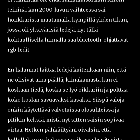
teininä; kun 2000-luvun vaihteessa sai
honkkarista muutamalla kympillä yhden tikun,
jossa oli yksivärisiä ledejä, nyt tällä
kohtuullisella hinnalla saa bluetooth-ohjattavat
rgb-ledit.
En halunnut laittaa ledejä kuitenkaan niin, että
ne olisivat aina päällä; kiinakamasta kun ei
koskaan tiedä, koska se lyö oikkariin ja polttaa
koko koslan savuavaksi kasaksi. Siispä valoja
onkin käytettävä valvotuissa olosuhteissa ja
pitikin keksiä, mistä nyt sitten saisin sopivaa
virtaa. Hetken pähkäiltyäni oivalsin, että
kellollahan on helpossa paikassa herätevirta,