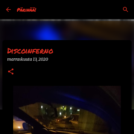
Siirry pääsisältöön
Pärinää!
Discoinferno
marraskuuta 13, 2020