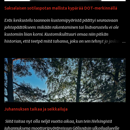
Saksalaisen sotilaspotan mallista kypärää DOT-merkinnällä
Eräs keskustelu taannoin kustomipyöristä päättyi seuraavaan
johtopäätökseen: mikään rakentaminen tai lisävarustelu ei ole
kustomiin liian korni. Kustomikulttuuri omaa niin pitkän
historian, että teetpä mitä tahansa, joku on sen tehnyt jo joskus
aiemmin. Ja vähän samahan myös liittyy varusteisiin samaisessa
kulttuurissa: mikään ei ole liian kornia. Onhan sitä tullut tässä
parin vuoden sisään nähtyä mm. prätkäliivi, mikä oli päällystetty
kokonaan kaljatölkin avausklipsuilla ja muuta vastaavaa.
Natsikypärä on ollut varsinkin sarjakuvissa ja pilapiirroksissa
varsin tyypillinen päähine klisheisillä moottoripyöräkerholaisilla.
Suomessa sotilaspotassa ajaminen ei kuitenkaan ole ollut
luvallista kypärien turvastandardien takia. Mutta nyt asiaan on
saatavilla korjausta: amerikkalainen Iron Horse Helmets
Juhannuksen taikaa ja seikkailuja
valmistaa nimittäin klassisen Stahlhelmen muotoa jäljittelevää
moottoripyöräkypärää, joka on saanut DOT-merkinnän. Ja tänä
Siitä taitaa nyt olla neljä vuotta aikaa, kun tein Helsingistä
päivänähän myös DOT kelpaa täällä suomessa. Vaikka tuo
juhannuksena moottoripyöräreissun Gölisnäsin ulkoilualueelle