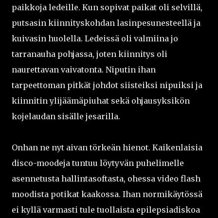
paikkoja ledeille. Kun sopivat paikat oli selvillä,
putsasin kiinnityskohdan lasinpesunesteellä ja
kuivasin huolella. Ledeissä oli valmiina jo
tarranauha pohjassa, joten kiinnitys oli
naurettavan vaivatonta. Niputin ihan
tarpeettoman pitkät johdot siisteiksi nipuiksi ja
kiinnitin ylijäämäpiuhat sekä ohjausyksikön
kojelaudan sisälle jesarilla.
Onhan ne nyt aivan törkeän hienot. Kaikenlaisia
disco-moodeja tuntuu löytyvän puhelimelle
asennetusta hallintasoftasta, ohessa video flash
moodista potikat kaakossa. Ihan normikäytössä
ei kyllä varmasti tule tuollaista epilepsiadiskoa