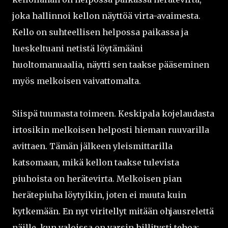
joka hallinnoi kellon näyttöä virta-avaimesta.
Kello on suhteellisen helpossa paikassa ja
lueskeltuani netistä löytämääni
huoltomanuaalia, näytti sen taakse pääseminen
myös melkoisen vaivattomalta.
Siispä tuumasta toimeen. Keskipala kojelaudasta
irtosikin melkoisen helposti hieman ruuvarilla
avittaen. Tämän jälkeen yleismittarilla
katsomaan, mikä kellon taakse tulevista
piuhoista on herätevirta. Melkoisen pian
herätepiuha löytyikin, joten ei muuta kuin
kytkemään. En nyt viritellyt mitään ohjausrelettä
näille, kun valoissa on varsin hillitysti tehoa;