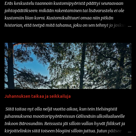
Eräs keskustelu taannoin kustomipyöristä päättyi seuraavaan
johtopäätökseen: mikään rakentaminen tai lisävarustelu ei ole
kustomiin liian korni. Kustomikulttuuri omaa niin pitkän
historian, että teetpä mitä tahansa, joku on sen tehnyt jo joskus
aiemmin. Ja vähän samahan myös liittyy varusteisiin samaisessa
kulttuurissa: mikään ei ole liian kornia. Onhan sitä tullut tässä
parin vuoden sisään nähtyä mm. prätkäliivi, mikä oli päällystetty
kokonaan kaljatölkin avausklipsuilla ja muuta vastaavaa.
Natsikypärä on ollut varsinkin sarjakuvissa ja pilapiirroksissa
varsin tyypillinen päähine klisheisillä moottoripyöräkerholaisilla.
Suomessa sotilaspotassa ajaminen ei kuitenkaan ole ollut
luvallista kypärien turvastandardien takia. Mutta nyt asiaan on
saatavilla korjausta: amerikkalainen Iron Horse Helmets
Juhannuksen taikaa ja seikkailuja
valmistaa nimittäin klassisen Stahlhelmen muotoa jäljittelevää
moottoripyöräkypärää, joka on saanut DOT-merkinnän. Ja tänä
Siitä taitaa nyt olla neljä vuotta aikaa, kun tein Helsingistä
päivänähän myös DOT kelpaa täällä suomessa. Vaikka tuo
juhannuksena moottoripyöräreissun Gölisnäsin ulkoilualueelle
kyseinen...
Inkoon Bärosundiin. Reissusta jäi silloin vallan hyvät fiilikset ja
kirjoittelinkin siitä toiseen blogiini silloin juttua. Jutun pääsee