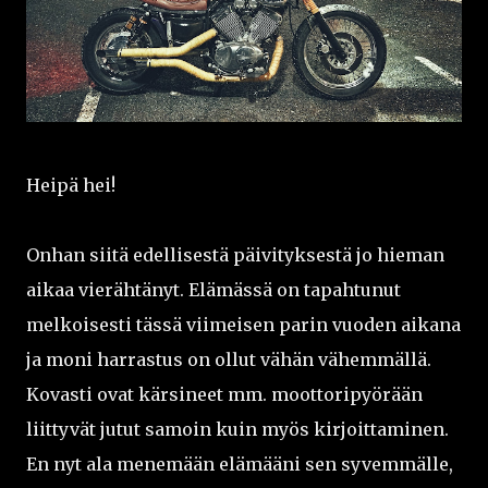
Heipä hei!
Onhan siitä edellisestä päivityksestä jo hieman
aikaa vierähtänyt. Elämässä on tapahtunut
melkoisesti tässä viimeisen parin vuoden aikana
ja moni harrastus on ollut vähän vähemmällä.
Kovasti ovat kärsineet mm. moottoripyörään
liittyvät jutut samoin kuin myös kirjoittaminen.
En nyt ala menemään elämääni sen syvemmälle,