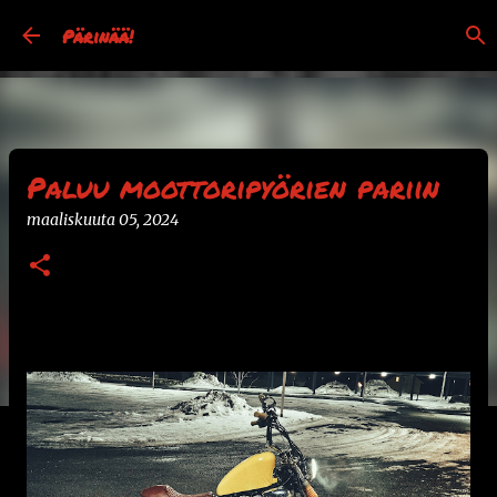
Siirry pääsisältöön
Pärinää!
Paluu moottoripyörien pariin
maaliskuuta 05, 2024