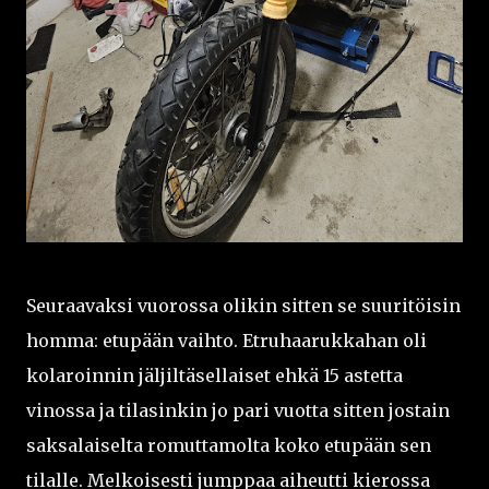
Seuraavaksi vuorossa olikin sitten se suuritöisin
homma: etupään vaihto. Etruhaarukkahan oli
kolaroinnin jäljiltäsellaiset ehkä 15 astetta
vinossa ja tilasinkin jo pari vuotta sitten jostain
saksalaiselta romuttamolta koko etupään sen
tilalle. Melkoisesti jumppaa aiheutti kierossa