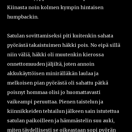
Kiinasta noin kolmen kympin hintaisen
humpbackin.
Satulan sovittamiseksi piti kuitenkin sahata
pyörästä takaistuimen häkki pois. No eipä sillä
niin väliä, häkki oli muutenkin kierossa
onnettomuuden jäljiltä, joten annoin
akkukäyttöisen minirälläkän laulaa ja
melkoisen pian pyörästä oli sahattu pätkä
poisnyt hommaa olisi jo huomattavasti
vaikeampi peruuttaa. Pienen taistelun ja
kiinnikkeiden tehtailun jälkeen sain istutettua
satulan paikoilleen ja hämmästelin suu auki,
miten täydellisesti se oikeastaan sopi pyörän