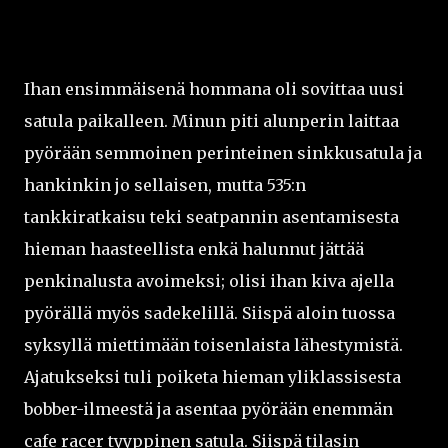
Ihan ensimmäisenä hommana oli sovittaa uusi
satula paikalleen. Minun piti alunperin laittaa
pyörään semmoinen perinteinen sinkkusatula ja
hankinkin jo sellaisen, mutta 535:n
tankkiratkaisu teki seatpannin asentamisesta
hieman haasteellista enkä halunnut jättää
penkinalusta avoimeksi; olisi ihan kiva ajella
pyörällä myös sadekelillä. Siispä aloin tuossa
syksyllä miettimään toisenlaista lähestymistä.
Ajatukseksi tuli poiketa hieman yliklassisesta
bobber-ilmeestä ja asentaa pyörään enemmän
cafe racer tyyppinen satula. Siispä tilasin