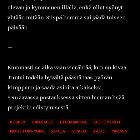
olevan jo kymmenen illalla, enkä ollut syönyt
yhtään mitään. Siispä homma sai jäädä toiseen
päivään.
--
Kummasti se aika vaan vierähtää, kun on kivaa.
Tuntui todella hyvältä päästä taas pyörän
kimppuun ja saada asioita aikaiseksi.
Seuraavassa postauksessa sitten hieman lisää
projektin edistymisestä.
BOBBER
CAFERACER
ETUHAARUKKA
KUSTOMOINTI
MOOTTORIPYÖRÄ
SATULA
VIRAGO
XV535
YAMAHA