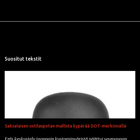
Suositut tekstit
Saksalaisen sotilaspotan mallista kypärää DOT-merkinnällä
Eräs keskustelu taannoin kustomipyöristä päättyi seuraavaan