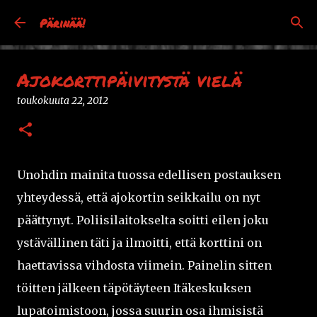
Siirry pääsisältöön
Pärinää!
Ajokorttipäivitystä vielä
toukokuuta 22, 2012
Unohdin mainita tuossa edellisen postauksen
yhteydessä, että ajokortin seikkailu on nyt
päättynyt. Poliisilaitokselta soitti eilen joku
ystävällinen täti ja ilmoitti, että korttini on
haettavissa vihdosta viimein. Painelin sitten
töitten jälkeen täpötäyteen Itäkeskuksen
lupatoimistoon, jossa suurin osa ihmisistä