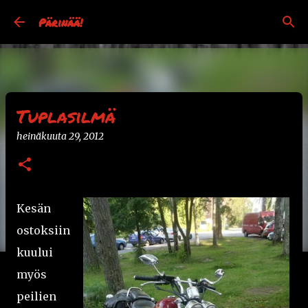
Siirry pääsisältöön
Pärinää!
Tuplasilmä
heinäkuuta 29, 2012
Kesän
ostoksiin
kuului
myös
peilien