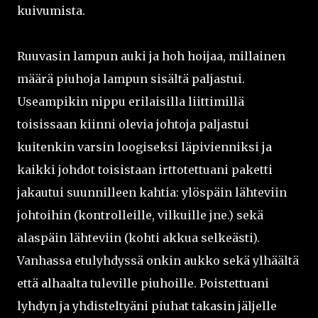
kuivumista.
Ruuvasin lampun auki ja hoh hoijaa, millainen
määrä piuhoja lampun sisältä paljastui.
Useampikin nippu erilaisilla liittimillä
toisissaan kiinni olevia johtoja paljastui
kuitenkin varsin loogiseksi läpivienniksi ja
kaikki johdot toisistaan irttotettuani paketti
jakautui suunnilleen kahtia: ylöspäin lähteviin
johtoihin (kontrolleille, vilkuille jne.) sekä
alaspäin lähteviin (kohti akkua selkeästi).
Vanhassa etulyhdyssä onkin aukko sekä ylhäältä
että alhaalta tuleville piuhoille. Poistettuani
lyhdyn ja yhdisteltyäni piuhat takasin jäljelle