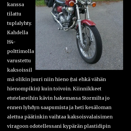
kanssa
tilattu
tuplalyhty.
Kahdella
H4-
polttimolla
varustettu
kaksoissil
mä olikin juuri niin hieno (tai ehkä vähän
hienompikin) kuin toivoin. Kiinnikkeet
etutelareihin kävin hakemassa Stormilta jo
ennen lyhdyn saapumista ja heti kesäloman
alettua päätinkin vaihtaa kaksoisvalaisimen
viragoon odotellessani kypärän plastidipin