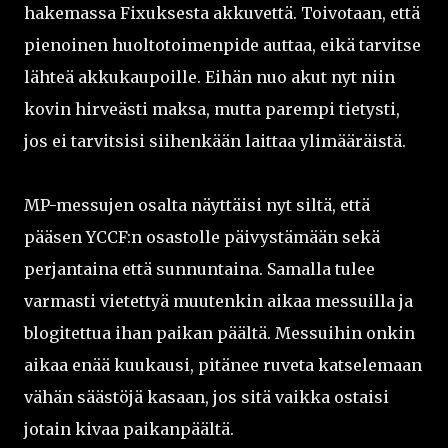
hakemassa Fixuksesta akkuvettä. Toivotaan, että
pienoinen huoltotoimenpide auttaa, eikä tarvitse
lähteä akkukaupoille. Eihän nuo akut nyt niin
kovin hirveästi maksa, mutta parempi tietysti,
jos ei tarvitsisi siihenkään laittaa ylimääräistä.
MP-messujen osalta näyttäisi nyt siltä, että
pääsen YCCF:n osastolle päivystämään sekä
perjantaina että sunnuntaina. Samalla tulee
varmasti vietettyä muutenkin aikaa messuilla ja
blogitettua ihan paikan päältä. Messuihin onkin
aikaa enää kuukausi, pitänee ruveta katselemaan
vähän säästöjä kasaan, jos sitä vaikka ostaisi
jotain kivaa paikanpäältä.