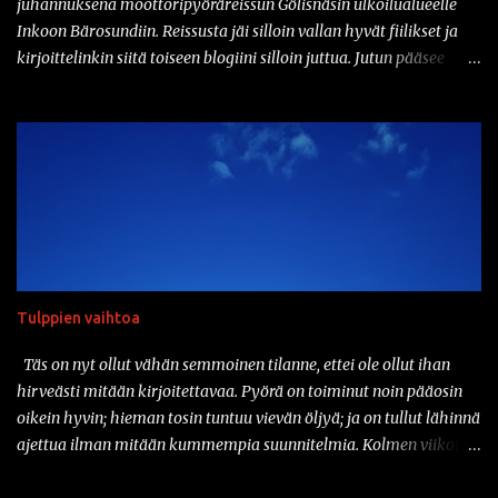
juhannuksena moottoripyöräreissun Gölisnäsin ulkoilualueelle
kyseinen...
Inkoon Bärosundiin. Reissusta jäi silloin vallan hyvät fiilikset ja
kirjoittelinkin siitä toiseen blogiini silloin juttua. Jutun pääsee
lukemaan täältä:
https://jaamerellekuselle.blogspot.com/2020/07/nanoloma-
golisnasiin.html Hieman tän taannoisen seikkailun innoittamana
ajattelinkin aloittaa juhannuksen pakkaamalla pyörän kyytiin
yöpymistarpeet ja suunnata jonnekkin ulos tulien ääreen yöksi.
Oon kolunnut näitä lähiseutujen laavuja melkoisen paljon ja
halusinkin mennä nyt edes vähän kauemmaksi, joten valitsin
määränpääksi Kyynärön laavun tuolla Lempäälässä, Birgitan
polun varressa. Matkaa kotoa tuonne laavulle on sellaiset
Tulppien vaihtoa
viitisenkymmentä kilometriä, joten mistään älyttömän pitkästä
matkasta ei ole kyse. Ongelmana on tietysti, ettei pyörässä ole niin
Täs on nyt ollut vähän semmoinen tilanne, ettei ole ollut ihan
minkään laista tarvaratelinettä. No, kamat rinkkaan ja rinkka
hirveästi mitään kirjoitettavaa. Pyörä on toiminut noin pääosin
selkään. Toki se on hieman sitten raskasta käsi...
oikein hyvin; hieman tosin tuntuu vievän öljyä; ja on tullut lähinnä
ajettua ilman mitään kummempia suunnitelmia. Kolmen viikon
aikana mittariin on kertynyt suunnilleen tuhat kilometriä, mikä