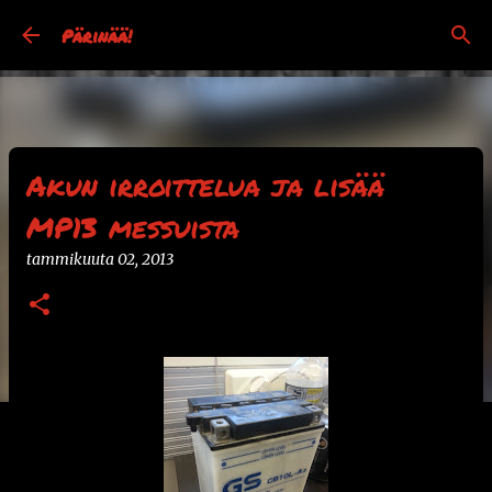
Siirry pääsisältöön
Pärinää!
Akun irroittelua ja lisää
MP13 messuista
tammikuuta 02, 2013