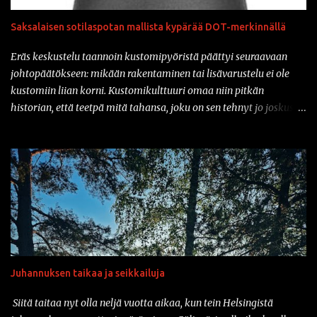
Saksalaisen sotilaspotan mallista kypärää DOT-merkinnällä
Eräs keskustelu taannoin kustomipyöristä päättyi seuraavaan
johtopäätökseen: mikään rakentaminen tai lisävarustelu ei ole
kustomiin liian korni. Kustomikulttuuri omaa niin pitkän
historian, että teetpä mitä tahansa, joku on sen tehnyt jo joskus
aiemmin. Ja vähän samahan myös liittyy varusteisiin samaisessa
kulttuurissa: mikään ei ole liian kornia. Onhan sitä tullut tässä
parin vuoden sisään nähtyä mm. prätkäliivi, mikä oli päällystetty
kokonaan kaljatölkin avausklipsuilla ja muuta vastaavaa.
Natsikypärä on ollut varsinkin sarjakuvissa ja pilapiirroksissa
varsin tyypillinen päähine klisheisillä moottoripyöräkerholaisilla.
Suomessa sotilaspotassa ajaminen ei kuitenkaan ole ollut
luvallista kypärien turvastandardien takia. Mutta nyt asiaan on
saatavilla korjausta: amerikkalainen Iron Horse Helmets
Juhannuksen taikaa ja seikkailuja
valmistaa nimittäin klassisen Stahlhelmen muotoa jäljittelevää
moottoripyöräkypärää, joka on saanut DOT-merkinnän. Ja tänä
Siitä taitaa nyt olla neljä vuotta aikaa, kun tein Helsingistä
päivänähän myös DOT kelpaa täällä suomessa. Vaikka tuo