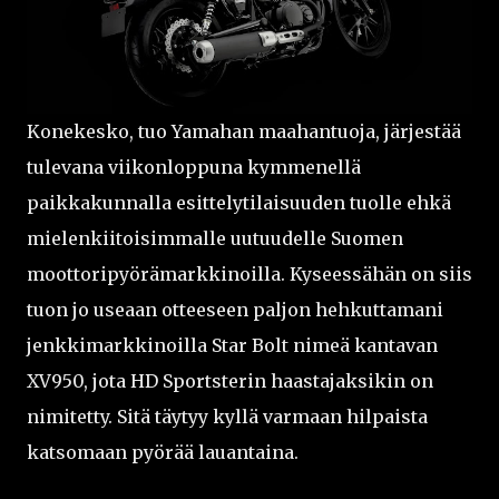
Konekesko, tuo Yamahan maahantuoja, järjestää
tulevana viikonloppuna kymmenellä
paikkakunnalla esittelytilaisuuden tuolle ehkä
mielenkiitoisimmalle uutuudelle Suomen
moottoripyörämarkkinoilla. Kyseessähän on siis
tuon jo useaan otteeseen paljon hehkuttamani
jenkkimarkkinoilla Star Bolt nimeä kantavan
XV950, jota HD Sportsterin haastajaksikin on
nimitetty. Sitä täytyy kyllä varmaan hilpaista
katsomaan pyörää lauantaina.