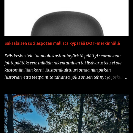
Saksalaisen sotilaspotan mallista kypärää DOT-merkinnällä
Eräs keskustelu taannoin kustomipyöristä päättyi seuraavaan
johtopäätökseen: mikään rakentaminen tai lisävarustelu ei ole
kustomiin liian korni. Kustomikulttuuri omaa niin pitkän
historian, että teetpä mitä tahansa, joku on sen tehnyt jo joskus
aiemmin. Ja vähän samahan myös liittyy varusteisiin samaisessa
kulttuurissa: mikään ei ole liian kornia. Onhan sitä tullut tässä
parin vuoden sisään nähtyä mm. prätkäliivi, mikä oli päällystetty
kokonaan kaljatölkin avausklipsuilla ja muuta vastaavaa.
Natsikypärä on ollut varsinkin sarjakuvissa ja pilapiirroksissa
varsin tyypillinen päähine klisheisillä moottoripyöräkerholaisilla.
Suomessa sotilaspotassa ajaminen ei kuitenkaan ole ollut