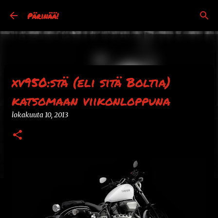
Siirry pääsisältöön
Pärinää!
xv950:stä (eli sitä Boltia)
katsomaan viikonloppuna
lokakuuta 10, 2013