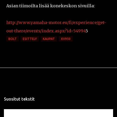
Asian tiimoilta lisää konekeskon sivuilla:
http://www.yamaha-motor.eu/fi/experience/get-
out-there/events/index.aspx?id=54994
5
BOLT
ESITTELY
KAUPAT
XV950
Suositut tekstit