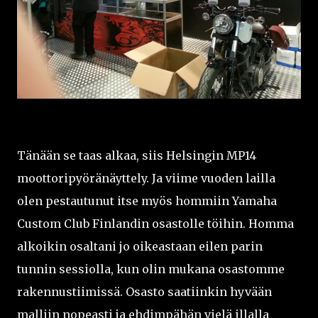
Tänään se taas alkaa, siis Helsingin MP14
moottoripyöränäyttely. Ja viime vuoden lailla
olen pestautunut itse myös hommiin Yamaha
Custom Club Finlandin osastolle töihin. Homma
alkoikin osaltani jo oikeastaan eilen parin
tunnin sessiolla, kun olin mukana osastomme
rakennustiimissä. Osasto saatiinkin hyvään
malliin nopeasti ja ehdimpähän vielä illalla