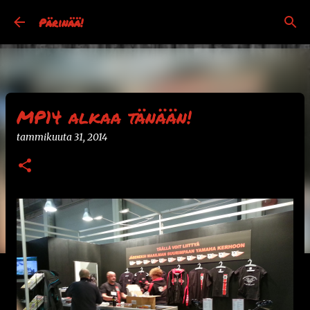
Siirry pääsisältöön
Pärinää!
MP14 alkaa tänään!
tammikuuta 31, 2014