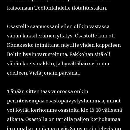
katsomaan Töölönlahdelle ilotulitustakin.
Osastolle saapuessani eilen olikin vastassa
vähän kaksiteräinen yllätys. Osastolle kun oli
Konekesko toimittanu näytille yhden kappaleen
Boltin hyvin varusteltuna. Pakkohan sitä oli
vähän koeistuakkin, ja hyvältähän se tuntuu
edelleen. Vielä jonain päivänä...
Tänään sitten taas vuorossa onkin
perinteisempää osastopäivystyshommaa, minut
voi löytää kerhomme osastolta klo 16-18 välisenä
aikana. Osastolla on tarjolla paljon kerhokamaa
ja ompahan mukana myös Samsungin television