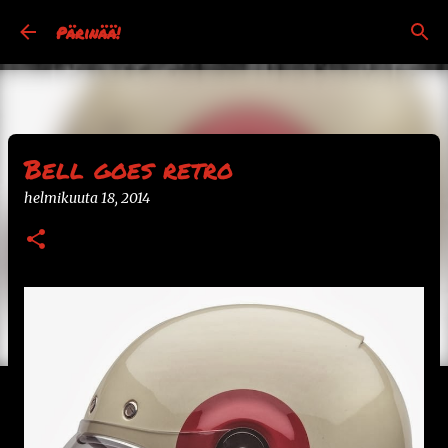
Siirry pääsisältöön
Pärinää!
Bell goes retro
helmikuuta 18, 2014