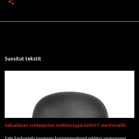
Suositut tekstit
Saksalaisen sotilaspotan mallista kypärää DOT-merkinnällä
Eräs keskustelu taannoin kustomipyöristä päättyi seuraavaan