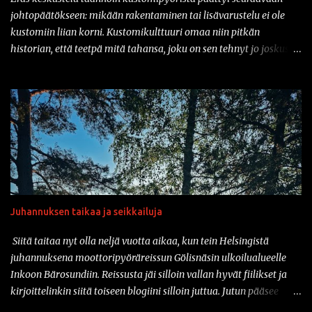
johtopäätökseen: mikään rakentaminen tai lisävarustelu ei ole
kustomiin liian korni. Kustomikulttuuri omaa niin pitkän
historian, että teetpä mitä tahansa, joku on sen tehnyt jo joskus
aiemmin. Ja vähän samahan myös liittyy varusteisiin samaisessa
kulttuurissa: mikään ei ole liian kornia. Onhan sitä tullut tässä
parin vuoden sisään nähtyä mm. prätkäliivi, mikä oli päällystetty
kokonaan kaljatölkin avausklipsuilla ja muuta vastaavaa.
Natsikypärä on ollut varsinkin sarjakuvissa ja pilapiirroksissa
varsin tyypillinen päähine klisheisillä moottoripyöräkerholaisilla.
Suomessa sotilaspotassa ajaminen ei kuitenkaan ole ollut
luvallista kypärien turvastandardien takia. Mutta nyt asiaan on
saatavilla korjausta: amerikkalainen Iron Horse Helmets
Juhannuksen taikaa ja seikkailuja
valmistaa nimittäin klassisen Stahlhelmen muotoa jäljittelevää
moottoripyöräkypärää, joka on saanut DOT-merkinnän. Ja tänä
Siitä taitaa nyt olla neljä vuotta aikaa, kun tein Helsingistä
päivänähän myös DOT kelpaa täällä suomessa. Vaikka tuo
juhannuksena moottoripyöräreissun Gölisnäsin ulkoilualueelle
kyseinen...
Inkoon Bärosundiin. Reissusta jäi silloin vallan hyvät fiilikset ja
kirjoittelinkin siitä toiseen blogiini silloin juttua. Jutun pääsee
lukemaan täältä: