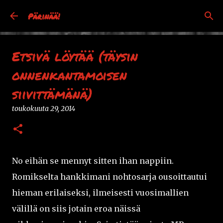
Siirry pääsisältöön
Pärinää!
Etsivä löytää (täysin
onnenkantamoisen
siivittämänä)
toukokuuta 29, 2014
No eihän se mennyt sitten ihan nappiin.
Romikselta hankkimani nohtosarja ousoittautui
hieman erilaiseksi, ilmeisesti vuosimallien
välillä on siis jotain eroa näissä