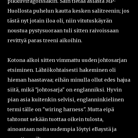
pikkuviragoissakin. Sain tietää asiasta MP-
Huollosta puhelun kautta kesken salitreenin; jos
tästä nyt jotain iloa oli, niin vitutuskäyrän
noustua pystysuoraan tuli sitten raivoissaan
revittyä paras treeni aikoihin.
Kotona alkoi sitten vimmattu uuden johtosarjan
etsiminen. Lähtökohtaisesti hakeminen oli
hieman haastavaa; eihän minulla ollut edes hajua
siitä, mikä "johtosarja" on englanniksi. Hyvin
pian asia kuitenkin selvisi, englanninkielinen
termi tälle on "wiring harness". Mutta eipä
tahtonut sekään tuottaa oikein tulosta,
ainoastaan noita uudempia löytyi eBaystä ja