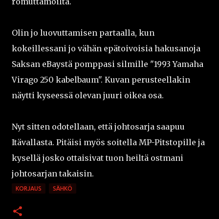
romuttamoilta.
Olin jo luovuttamisen partaalla, kun
kokeillessani jo vähän epätoivoisia hakusanoja
Saksan eBaystä pomppasi silmille "1993 Yamaha
Virago 250 kabelbaum". Kuvan perusteellakin
näytti kyseessä olevan juuri oikea osa.
Nyt sitten odotellaan, että johtosarja saapuu
Itävallasta. Pitäisi myös soitella MP-Pitstopille ja
kysellä josko ottaisivat tuon heiltä ostmani
johtosarjan takaisin.
KORJAUS
SÄHKÖ