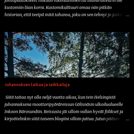
johtopäätökseen: mikään rakentaminen tai lisävarustelu ei ole
kustomiin liian korni. Kustomikulttuuri omaa niin pitkän
historian, että teetpä mitä tahansa, joku on sen tehnyt jo joskus
aiemmin. Ja vähän samahan myös liittyy varusteisiin samaisessa
kulttuurissa: mikään ei ole liian kornia. Onhan sitä tullut tässä
parin vuoden sisään nähtyä mm. prätkäliivi, mikä oli päällystetty
kokonaan kaljatölkin avausklipsuilla ja muuta vastaavaa.
Natsikypärä on ollut varsinkin sarjakuvissa ja pilapiirroksissa
varsin tyypillinen päähine klisheisillä moottoripyöräkerholaisilla.
Suomessa sotilaspotassa ajaminen ei kuitenkaan ole ollut
luvallista kypärien turvastandardien takia. Mutta nyt asiaan on
saatavilla korjausta: amerikkalainen Iron Horse Helmets
Juhannuksen taikaa ja seikkailuja
valmistaa nimittäin klassisen Stahlhelmen muotoa jäljittelevää
moottoripyöräkypärää, joka on saanut DOT-merkinnän. Ja tänä
Siitä taitaa nyt olla neljä vuotta aikaa, kun tein Helsingistä
päivänähän myös DOT kelpaa täällä suomessa. Vaikka tuo
juhannuksena moottoripyöräreissun Gölisnäsin ulkoilualueelle
kyseinen...
Inkoon Bärosundiin. Reissusta jäi silloin vallan hyvät fiilikset ja
kirjoittelinkin siitä toiseen blogiini silloin juttua. Jutun pääsee
lukemaan täältä:
https://jaamerellekuselle.blogspot.com/2020/07/nanoloma-