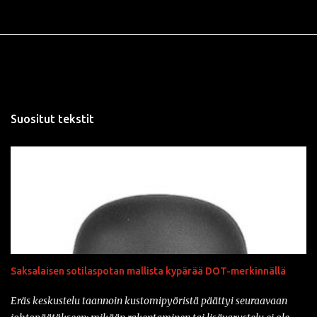
Suositut tekstit
Saksalaisen sotilaspotan mallista kypärää DOT-merkinnällä
Eräs keskustelu taannoin kustomipyöristä päättyi seuraavaan