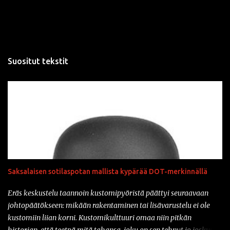
Suositut tekstit
Saksalaisen sotilaspotan mallista kypärää DOT-merkinnällä
Eräs keskustelu taannoin kustomipyöristä päättyi seuraavaan
johtopäätökseen: mikään rakentaminen tai lisävarustelu ei ole
kustomiin liian korni. Kustomikulttuuri omaa niin pitkän