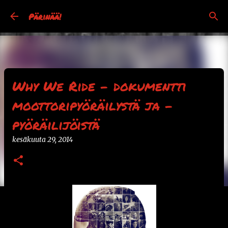
Siirry pääsisältöön
Pärinää!
Why We Ride - dokumentti
moottoripyöräilystä ja -
pyöräilijöistä
kesäkuuta 29, 2014