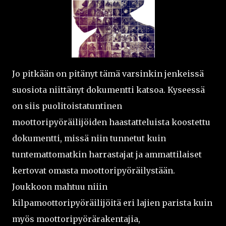
Jo pitkään on pitänyt tämä varsinkin jenkeissä
suosiota niittänyt dokumentti katsoa. Kyseessä
on siis puolitoistatuntinen
moottoripyöräilijöiden haastatteluista koostettu
dokumentti, missä niin tunnetut kuin
tuntemattomatkin harrastajat ja ammattilaiset
kertovat omasta moottoripyöräilystään.
Joukkoon mahtuu niiin
kilpamoottoripyöräilijöitä eri lajien parista kuin
myös moottoripyörärakentajia,