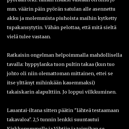
mm. väärin päin pyörän satulan alle asennettu
akku ja molemmista piuhoista maihin kytketty
tupakansytytin. Vähän pelottaa, että mitä sieltä
vielä tulee vastaan.
Ratkaisin ongelman helpoimmalla mahdollisella
tavalla: hyppylanka tuon pultin takaa (kun tuo
johto oli niin olemattoman mittainen, ettei se
itse ylttänyt mihinkään kauemmaksi)
takaiskarin alapulttiin. Jo loppui vilkkuminen.
Lauantai-iltana sitten päätin "lähteä testaamaan
takavaloa". 2,5 tunnin lenkki suuntautui
Kirkkonummelle ja Vihtiin ja toimihan se