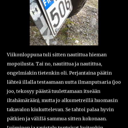
Viikonloppuna tuli sitten nautittua hieman
mopoilusta. Tai no, nautittua ja nautittua,
ongelmiakin tietenkin oli. Perjantaina päätin
lähteä illalla testaamaan uutta ilmanputsaria (joo
joo, tekosyy päästä tuulettamaan itseään
iltahämärään), mutta jo alkumetreillä huomasin
takavalon kiukuttelevan. Se tahtoi palaa hyvin
pätkien ja välillä sammua sitten kokonaan.
Lyöminen ja ravistelu tuntuivat kuitenkin