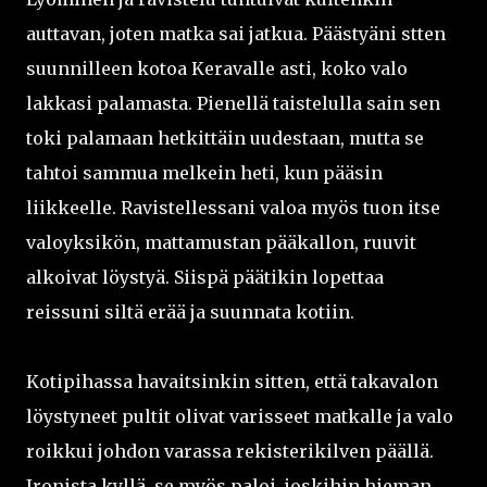
auttavan, joten matka sai jatkua. Päästyäni stten
suunnilleen kotoa Keravalle asti, koko valo
lakkasi palamasta. Pienellä taistelulla sain sen
toki palamaan hetkittäin uudestaan, mutta se
tahtoi sammua melkein heti, kun pääsin
liikkeelle. Ravistellessani valoa myös tuon itse
valoyksikön, mattamustan pääkallon, ruuvit
alkoivat löystyä. Siispä päätikin lopettaa
reissuni siltä erää ja suunnata kotiin.
Kotipihassa havaitsinkin sitten, että takavalon
löystyneet pultit olivat varisseet matkalle ja valo
roikkui johdon varassa rekisterikilven päällä.
Ironista kyllä, se myös paloi, joskihin hieman