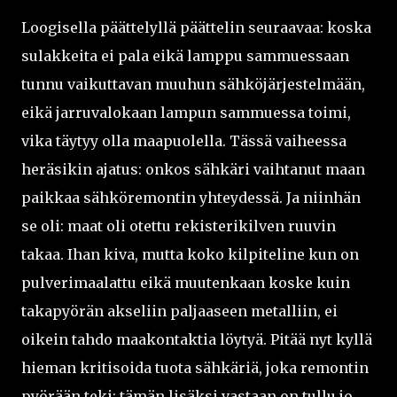
Loogisella päättelyllä päättelin seuraavaa: koska
sulakkeita ei pala eikä lamppu sammuessaan
tunnu vaikuttavan muuhun sähköjärjestelmään,
eikä jarruvalokaan lampun sammuessa toimi,
vika täytyy olla maapuolella. Tässä vaiheessa
heräsikin ajatus: onkos sähkäri vaihtanut maan
paikkaa sähköremontin yhteydessä. Ja niinhän
se oli: maat oli otettu rekisterikilven ruuvin
takaa. Ihan kiva, mutta koko kilpiteline kun on
pulverimaalattu eikä muutenkaan koske kuin
takapyörän akseliin paljaaseen metalliin, ei
oikein tahdo maakontaktia löytyä. Pitää nyt kyllä
hieman kritisoida tuota sähkäriä, joka remontin
pyörään teki: tämän lisäksi vastaan on tullu jo