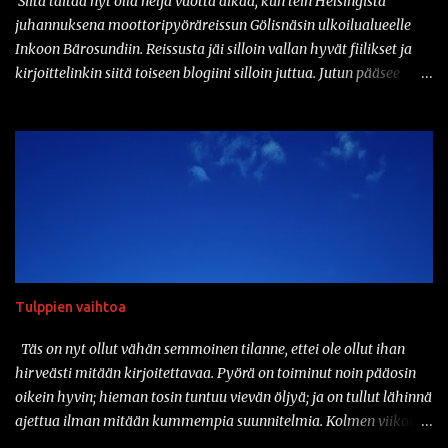
Siitä taitaa nyt olla neljä vuotta aikaa, kun tein Helsingistä
päivänähän myös DOT kelpaa täällä suomessa. Vaikka tuo
juhannuksena moottoripyöräreissun Gölisnäsin ulkoilualueelle
kyseinen...
Inkoon Bärosundiin. Reissusta jäi silloin vallan hyvät fiilikset ja
kirjoittelinkin siitä toiseen blogiini silloin juttua. Jutun pääsee
lukemaan täältä:
https://jaamerellekuselle.blogspot.com/2020/07/nanoloma-
golisnasiin.html Hieman tän taannoisen seikkailun innoittamana
ajattelinkin aloittaa juhannuksen pakkaamalla pyörän kyytiin
yöpymistarpeet ja suunnata jonnekkin ulos tulien ääreen yöksi.
Oon kolunnut näitä lähiseutujen laavuja melkoisen paljon ja
halusinkin mennä nyt edes vähän kauemmaksi, joten valitsin
määränpääksi Kyynärön laavun tuolla Lempäälässä, Birgitan
polun varressa. Matkaa kotoa tuonne laavulle on sellaiset
Tulppien vaihtoa
viitisenkymmentä kilometriä, joten mistään älyttömän pitkästä
matkasta ei ole kyse. Ongelmana on tietysti, ettei pyörässä ole niin
Täs on nyt ollut vähän semmoinen tilanne, ettei ole ollut ihan
minkään laista tarvaratelinettä. No, kamat rinkkaan ja rinkka
hirveästi mitään kirjoitettavaa. Pyörä on toiminut noin pääosin
selkään. Toki se on hieman sitten raskasta käsi...
oikein hyvin; hieman tosin tuntuu vievän öljyä; ja on tullut lähinnä
ajettua ilman mitään kummempia suunnitelmia. Kolmen viikon
aikana mittariin on kertynyt suunnilleen tuhat kilometriä, mikä