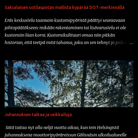
Saksalaisen sotilaspotan mallista kypärää DOT-merkinnällä
Eräs keskustelu taannoin kustomipyöristä päättyi seuraavaan
johtopäätökseen: mikään rakentaminen tai lisävarustelu ei ole
kustomiin liian korni. Kustomikulttuuri omaa niin pitkän
historian, että teetpä mitä tahansa, joku on sen tehnyt jo joskus
aiemmin. Ja vähän samahan myös liittyy varusteisiin samaisessa
kulttuurissa: mikään ei ole liian kornia. Onhan sitä tullut tässä
parin vuoden sisään nähtyä mm. prätkäliivi, mikä oli päällystetty
kokonaan kaljatölkin avausklipsuilla ja muuta vastaavaa.
Natsikypärä on ollut varsinkin sarjakuvissa ja pilapiirroksissa
varsin tyypillinen päähine klisheisillä moottoripyöräkerholaisilla.
Suomessa sotilaspotassa ajaminen ei kuitenkaan ole ollut
luvallista kypärien turvastandardien takia. Mutta nyt asiaan on
saatavilla korjausta: amerikkalainen Iron Horse Helmets
Juhannuksen taikaa ja seikkailuja
valmistaa nimittäin klassisen Stahlhelmen muotoa jäljittelevää
moottoripyöräkypärää, joka on saanut DOT-merkinnän. Ja tänä
Siitä taitaa nyt olla neljä vuotta aikaa, kun tein Helsingistä
päivänähän myös DOT kelpaa täällä suomessa. Vaikka tuo
juhannuksena moottoripyöräreissun Gölisnäsin ulkoilualueelle