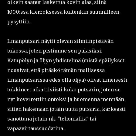
oikein saanut laskettua kovin alas, siinä
1000:ssa kierroksessa kuitenkin suunnilleen
pysyttiin.
Ilmanputsari näytti olevan silmiinpistävän
tukossa, joten pistimme sen palasiksi.
Katupölyn ja öljyn yhdistelmä (mistä epäilykset
nousivat, että pitääkö tämän mallisessa
ilmanputsarissa edes olla öljyä) olivat ilmeisesti
tukkineet aika tiiviisti koko putsarin, joten se
nyt koverrettiin ontoksi ja huomenna mennään
sitten hakemaan jotain uutta putsaria, karkeasti
sanottuna jotain nk. "tehomallia" tai
vapaavirtaussuodatina.