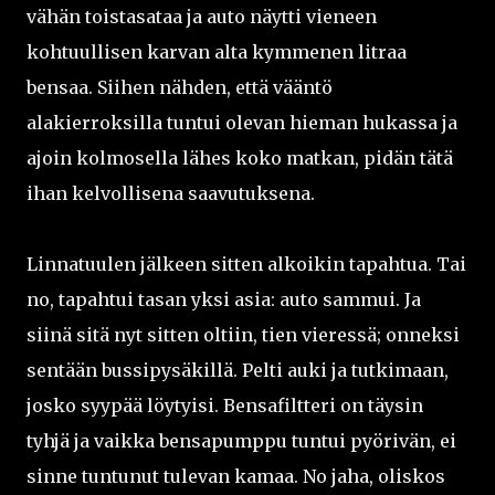
vähän toistasataa ja auto näytti vieneen
kohtuullisen karvan alta kymmenen litraa
bensaa. Siihen nähden, että vääntö
alakierroksilla tuntui olevan hieman hukassa ja
ajoin kolmosella lähes koko matkan, pidän tätä
ihan kelvollisena saavutuksena.
Linnatuulen jälkeen sitten alkoikin tapahtua. Tai
no, tapahtui tasan yksi asia: auto sammui. Ja
siinä sitä nyt sitten oltiin, tien vieressä; onneksi
sentään bussipysäkillä. Pelti auki ja tutkimaan,
josko syypää löytyisi. Bensafiltteri on täysin
tyhjä ja vaikka bensapumppu tuntui pyörivän, ei
sinne tuntunut tulevan kamaa. No jaha, oliskos