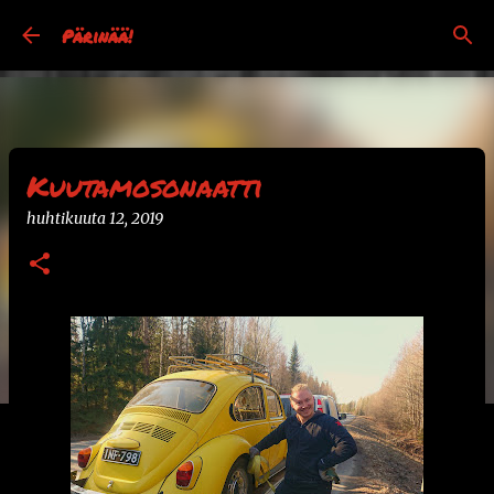
Siirry pääsisältöön
Pärinää!
Kuutamosonaatti
huhtikuuta 12, 2019