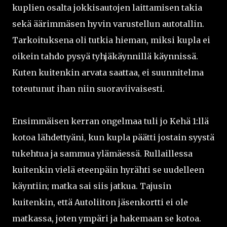
kuplien osalta jokkisautojen laittamisen takia
sekä äärimmäsen hyvin varustellun autotallin.
Tarkoituksena oli tutkia hieman, miksi kupla ei
oikein tahdo pysyä tyhjäkäynnillä käynnissä.
Kuten kuitenkin arvata saattaa, ei suunnitelma
toteutunut ihan niin suoraviivaisesti.
Ensimmäisen kerran ongelmaa tuli jo Kehä 1:llä
kotoa lähdettyäni, kun kupla päätti jostain syystä
tukehtua ja sammua ylämäessä. Rullaillessa
kuitenkin vielä eteenpäin hyrähti se uudelleen
käyntiin; matka sai siis jatkua. Tajusin
kuitenkin, että Autoliiton jäsenkortti ei ole
matkassa, joten ympäri ja hakemaan se kotoa.