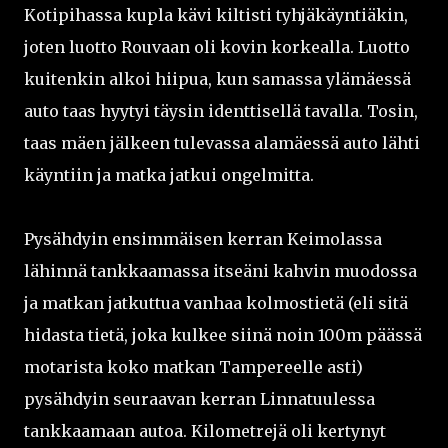
Kotipihassa kupla kävi kiltisti tyhjäkäyntiäkin,
joten luotto Rouvaan oli kovin korkealla. Luotto
kuitenkin alkoi hiipua, kun samassa ylämäessä
auto taas hyytyi täysin identtisellä tavalla. Tosin,
taas mäen jälkeen tulevassa alamäessä auto lähti
käyntiin ja matka jatkui ongelmitta.
Pysähdyin ensimmäisen kerran Keimolassa
lähinnä tankkaamassa itseäni kahvin muodossa
ja matkan jatkuttua vanhaa kolmostietä (eli sitä
hidasta tietä, joka kulkee siinä noin 100m päässä
motarista koko matkan Tampereelle asti)
pysähdyin seuraavan kerran Linnatuulessa
tankkaamaan autoa. Kilometrejä oli kertynyt