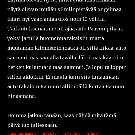
näytä olevan mitään silmiinpistävää ongelmaa,
laturi nyt vaan antaa ulos noin 10 volttia.
Tarkoituksenamme oli ajaa auto Paavon pihaan
yöksi ja tulla huomenna takaisin, mutta
muutaman kilometrin matka oli sille liikaa: auto
sammui taas samalla tavalla, lähti taas käyntiin
hetken kuluttua ja taas sammui. Ja lopulta loppui
sitten akkukin. Ei muuta kuin siis hinaamaan
auto takaisin Raunon talliin tällä kertaa Raunon
hinaamana.
Homma jatkuu tänään, saas nähdä mitä tämä
päivä tuo tullessaan.
BENSAPUMPPU
KAASARI
KORJAUS
KUPLA