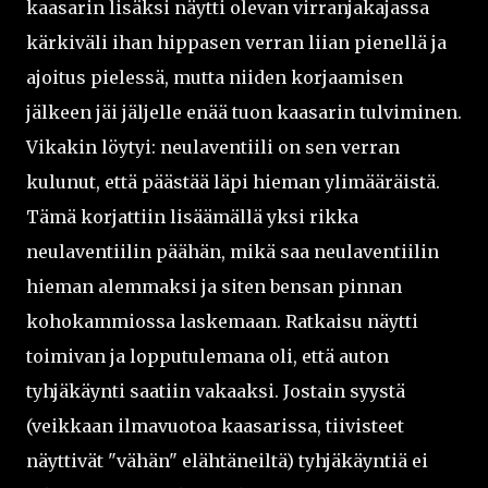
kaasarin lisäksi näytti olevan virranjakajassa
kärkiväli ihan hippasen verran liian pienellä ja
ajoitus pielessä, mutta niiden korjaamisen
jälkeen jäi jäljelle enää tuon kaasarin tulviminen.
Vikakin löytyi: neulaventiili on sen verran
kulunut, että päästää läpi hieman ylimääräistä.
Tämä korjattiin lisäämällä yksi rikka
neulaventiilin päähän, mikä saa neulaventiilin
hieman alemmaksi ja siten bensan pinnan
kohokammiossa laskemaan. Ratkaisu näytti
toimivan ja lopputulemana oli, että auton
tyhjäkäynti saatiin vakaaksi. Jostain syystä
(veikkaan ilmavuotoa kaasarissa, tiivisteet
näyttivät "vähän" elähtäneiltä) tyhjäkäyntiä ei