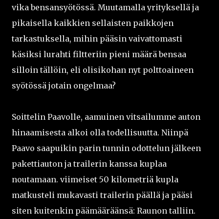
vika bensansyötössä. Muutamalla yrityksellä ja
pikaisella kaikkien sellaisten paikkojen
tarkastuksella, mihin pääsin vaivattomasti
käsiksi lurahti filtteriin pieni määrä bensaa
silloin tällöin, eli olisikohan nyt polttoaineen
syötössä jotain ongelmaa?
Soittelin Paavolle, aamuinen vitsailumme auton
hinaamisesta alkoi olla todellisuutta. Niinpä
Paavo saapuikin parin tunnin odottelun jälkeen
pakettiauton ja trailerin kanssa kuplaa
noutamaan. viimeiset 50 kilometriä kupla
matkusteli mukavasti trailerin päällä ja pääsi
siten kuitenkin päämääräänsä: Raunon talliin.