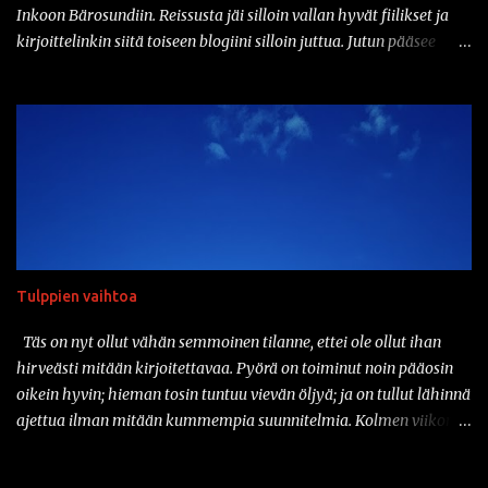
kyseinen...
Inkoon Bärosundiin. Reissusta jäi silloin vallan hyvät fiilikset ja
kirjoittelinkin siitä toiseen blogiini silloin juttua. Jutun pääsee
lukemaan täältä:
https://jaamerellekuselle.blogspot.com/2020/07/nanoloma-
golisnasiin.html Hieman tän taannoisen seikkailun innoittamana
ajattelinkin aloittaa juhannuksen pakkaamalla pyörän kyytiin
yöpymistarpeet ja suunnata jonnekkin ulos tulien ääreen yöksi.
Oon kolunnut näitä lähiseutujen laavuja melkoisen paljon ja
halusinkin mennä nyt edes vähän kauemmaksi, joten valitsin
määränpääksi Kyynärön laavun tuolla Lempäälässä, Birgitan
polun varressa. Matkaa kotoa tuonne laavulle on sellaiset
Tulppien vaihtoa
viitisenkymmentä kilometriä, joten mistään älyttömän pitkästä
matkasta ei ole kyse. Ongelmana on tietysti, ettei pyörässä ole niin
Täs on nyt ollut vähän semmoinen tilanne, ettei ole ollut ihan
minkään laista tarvaratelinettä. No, kamat rinkkaan ja rinkka
hirveästi mitään kirjoitettavaa. Pyörä on toiminut noin pääosin
selkään. Toki se on hieman sitten raskasta käsi...
oikein hyvin; hieman tosin tuntuu vievän öljyä; ja on tullut lähinnä
ajettua ilman mitään kummempia suunnitelmia. Kolmen viikon
aikana mittariin on kertynyt suunnilleen tuhat kilometriä, mikä
on toki melkoisen paljon ihan vaan päämäärätöntä ajelua.