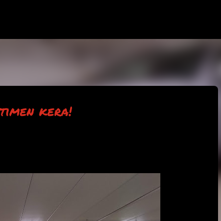
Siirry pääsisältöön
timen kera!