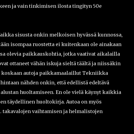
een ja vain tinkimisen ilosta tingityn 50e
 Vaikka sisusta onkin melkoisen hyvässä kunnossa,
ään isompaa ruostetta ei kuitenkaan ole ainakaan
a olevia paikkauskohtia, jotka vaativat aikalailla
vat ottaneet vähän iskuja sieltä täältä ja niissäkin
e koskaan autoja paikkamaalaillut Tekniikka
ntaan nähden onkin, että edellistä edeltävä
 alustan huoltamiseen. En ole vielä käynyt kaikkia
sen täydellinen huoltokirja. Autoa on myös
. takavalojen vaihtamisen ja helmalistojen