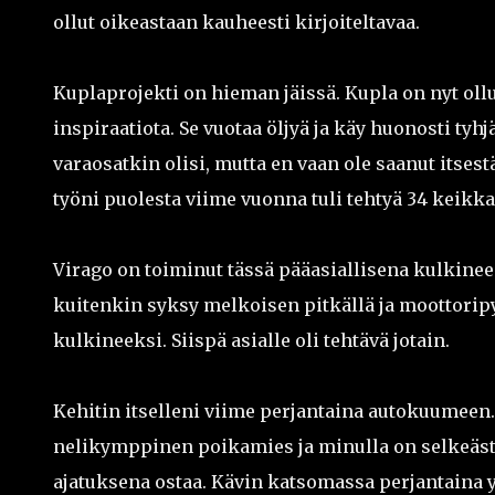
ollut oikeastaan kauheesti kirjoiteltavaa.
Kuplaprojekti on hieman jäissä. Kupla on nyt ollu
inspiraatiota. Se vuotaa öljyä ja käy huonosti ty
varaosatkin olisi, mutta en vaan ole saanut itsest
työni puolesta viime vuonna tuli tehtyä 34 keikka
Virago on toiminut tässä pääasiallisena kulkineen
kuitenkin syksy melkoisen pitkällä ja moottoripy
kulkineeksi. Siispä asialle oli tehtävä jotain.
Kehitin itselleni viime perjantaina autokuumeen. T
nelikymppinen poikamies ja minulla on selkeästi 
ajatuksena ostaa. Kävin katsomassa perjantaina y