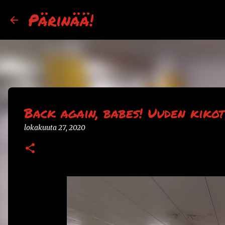
Pärinää!
Back again, babes! Uuden kikot
lokakuuta 27, 2020