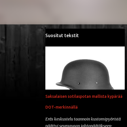
Suositut tekstit
Saksalaisen sotilaspotan mallista kypärää
DOT-merkinnällä
Eräs keskustelu taannoin kustomipyöristä
päättyi seuraavaan johtopäätökseen: