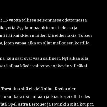
t 1,5 vuotta tallissa seisonnassa odottamassa
hjäkäyntiä. Syy kumpaankin on tiedossa ja
äni irti kaikkien muiden kiireiden takia. Toisen
a, joten vapaa-aika on ollut melkoisen kortilla.
a, kun säät ovat vaan sallineet. Nyt alkaa olla
örä alkaa käydä valitettavan ikävän viileäksi
orstaina sitä ei vielä ollut. Koska olen
joku ikäkriisi, mitään järkiautoa ei ollut edes
htä Opel Astra Bertonea ja sovinkin siitä kaupat.