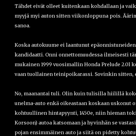
Tähdet eivät olleet kuitenkaan kohdallaan ja va
myyjä myi auton sitten viikonloppuna pois. Ääri
sanoa.
Koska autokuume ei laantunut epäonnistuneiden a
kandidaatti. Onni onnettomuudessa ilmeisesti tä
mukainen 1999 vuosimallin Honda Prelude 2.0l kon
vaan tuollainen teinipoikarassi. Sovinkin sitten
No, maanantai tuli. Olin kuin tulisilla hiilillä k
unelma-auto enkä oikeastaan koskaan uskonut omis
kohtuullinen hintapyynti, 1450e, niin hieman toki
Korsoon) autoa katsomaan ja hyvinhän se vastasi si
pojan ensimmäinen auto ja siitä on pidetty koht