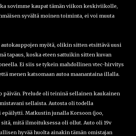
ikka sovimme kaupat tämän viikon keskiviikolle,
mmäisen syvältä moinen toiminta, ei voi muuta
utokauppojen myötä, olikin sitten etsittävä uusi
mä tapaus, koska eteen sattuikin sitten kuvan
eella. Ei siis se tykein mahdollinen vtec-hirvitys
, että menen katsomaan autoa maanantaina illalla.
oko päivän. Prelude oli teininä sellainen kaukainen
tavani sellaista. Autosta oli todella
 epäilytti. Matkustin junalla Korsoon (joo,
tä, mitä ilmoituksessa oli ollut. Auto oli 19v
uullisen hyvää huolta ainakin tämän omistajan