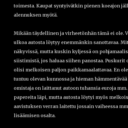
toimesta. Kaupat syntyivätkin pienen koeajon jälk
alennuksen myötä.
Mikään täydellinen ja virheetönhän tämä ei ole.
ulkoa autosta löytyy enemmänkin sanottavaa. Mit
näkyvissä, mutta kuskin kyljessä on pohjamaaliss
siistimistä, jos haluaa siihen panostaa. Puskurit o
olisi melkoisen paljon paikkamaalattavaa. En ol
tuntuu olevan kunnossa ja hieman hämmentävää hi
omistaja on laittanut autoon tuhansia euroja mm.
papereita läpi, mutta autosta löytyi myös melkoi
aavistuksen verran laitettu jossain vaiheessa mm
lisäämisen osalta.