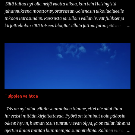
moottoripyöräkypärää, joka on saanut DOT-merkinnän. Ja tänä
Siitä taitaa nyt olla neljä vuotta aikaa, kun tein Helsingistä
päivänähän myös DOT kelpaa täällä suomessa. Vaikka tuo
juhannuksena moottoripyöräreissun Gölisnäsin ulkoilualueelle
kyseinen...
Inkoon Bärosundiin. Reissusta jäi silloin vallan hyvät fiilikset ja
kirjoittelinkin siitä toiseen blogiini silloin juttua. Jutun pääsee
lukemaan täältä:
https://jaamerellekuselle.blogspot.com/2020/07/nanoloma-
golisnasiin.html Hieman tän taannoisen seikkailun innoittamana
ajattelinkin aloittaa juhannuksen pakkaamalla pyörän kyytiin
yöpymistarpeet ja suunnata jonnekkin ulos tulien ääreen yöksi.
Oon kolunnut näitä lähiseutujen laavuja melkoisen paljon ja
halusinkin mennä nyt edes vähän kauemmaksi, joten valitsin
määränpääksi Kyynärön laavun tuolla Lempäälässä, Birgitan
polun varressa. Matkaa kotoa tuonne laavulle on sellaiset
Tulppien vaihtoa
viitisenkymmentä kilometriä, joten mistään älyttömän pitkästä
matkasta ei ole kyse. Ongelmana on tietysti, ettei pyörässä ole niin
Täs on nyt ollut vähän semmoinen tilanne, ettei ole ollut ihan
minkään laista tarvaratelinettä. No, kamat rinkkaan ja rinkka
hirveästi mitään kirjoitettavaa. Pyörä on toiminut noin pääosin
selkään. Toki se on hieman sitten raskasta käsi...
oikein hyvin; hieman tosin tuntuu vievän öljyä; ja on tullut lähinnä
ajettua ilman mitään kummempia suunnitelmia. Kolmen viikon