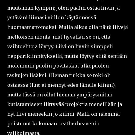
muutaman kympin; joten päätin ostaa liivin ja
ystäväni liimasi viillon käytännössä
huomaamattomaksi. Mulla alkaa olla näitä liivejä
melkoisen monta, mut hyvähän se on, että
vaihtoehtoja löytyy. Liivi on hyvin simppeli
nepparikiinnityksellä, mutta löytyy siitä sentään
molemmin puolin povitaskut ulkopuolen
taskujen lisäksi. Hieman tiukka se toki oli
ostaessa (lue: ei mennyt edes lähelle kiinni),
mutta tässä on ollut hieman ympärysmitan
kutistamiseen liittyvää projektia meneillään ja
nyt liivi meneekin jo kiinni. Malli on näemmä
poistunut kokonaan Leatherheavenin
valikoimasta.