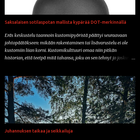
Saksalaisen sotilaspotan mallista kypärää DOT-merkinnällä
Eräs keskustelu taannoin kustomipyöristä päättyi seuraavaan
johtopäätökseen: mikään rakentaminen tai lisävarustelu ei ole
kustomiin liian korni. Kustomikulttuuri omaa niin pitkän
historian, että teetpä mitä tahansa, joku on sen tehnyt jo joskus
aiemmin. Ja vähän samahan myös liittyy varusteisiin samaisessa
kulttuurissa: mikään ei ole liian kornia. Onhan sitä tullut tässä
parin vuoden sisään nähtyä mm. prätkäliivi, mikä oli päällystetty
kokonaan kaljatölkin avausklipsuilla ja muuta vastaavaa.
Natsikypärä on ollut varsinkin sarjakuvissa ja pilapiirroksissa
varsin tyypillinen päähine klisheisillä moottoripyöräkerholaisilla.
Suomessa sotilaspotassa ajaminen ei kuitenkaan ole ollut
luvallista kypärien turvastandardien takia. Mutta nyt asiaan on
saatavilla korjausta: amerikkalainen Iron Horse Helmets
Juhannuksen taikaa ja seikkailuja
valmistaa nimittäin klassisen Stahlhelmen muotoa jäljittelevää