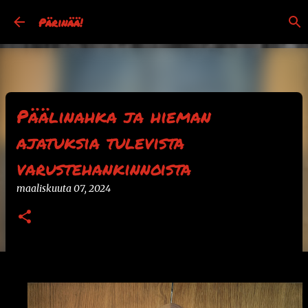
Siirry pääsisältöön
Pärinää!
Päälinahka ja hieman
ajatuksia tulevista
varustehankinnoista
maaliskuuta 07, 2024