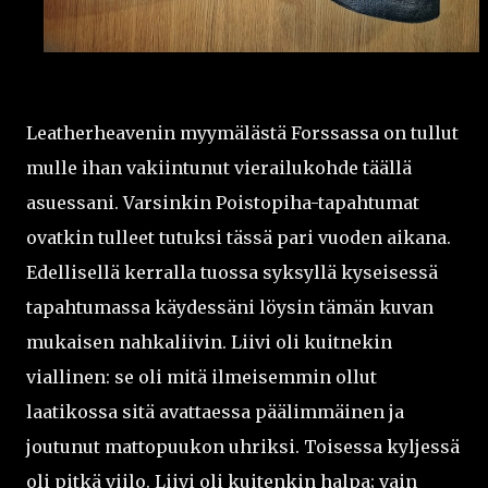
Leatherheavenin myymälästä Forssassa on tullut
mulle ihan vakiintunut vierailukohde täällä
asuessani. Varsinkin Poistopiha-tapahtumat
ovatkin tulleet tutuksi tässä pari vuoden aikana.
Edellisellä kerralla tuossa syksyllä kyseisessä
tapahtumassa käydessäni löysin tämän kuvan
mukaisen nahkaliivin. Liivi oli kuitnekin
viallinen: se oli mitä ilmeisemmin ollut
laatikossa sitä avattaessa päälimmäinen ja
joutunut mattopuukon uhriksi. Toisessa kyljessä
oli pitkä viilo. Liivi oli kuitenkin halpa; vain