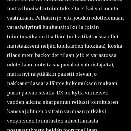
mutta ilmaiselta toimitukselta ei kai voi muuta
vaatiakaan. Pelkäsin jo, että joudun odottelemaan
varashälytintä kuukausitolkulla (pisin
toimitusaika on itselläni tuolta tilattaessa ollut
muistaakseni neljän kuukauden luokkaa), koska
tilaus meni backorder tilaan (eli: ei varastossa,
odotellaan tuotetta saapuvaksi valmistajalta),
mutta nyt näyttääkin paketti olevan jo
pakkaustilassa ja lähtee kokemuksen mukaan
parin päivän sisällä. DX on kyllä viimeisen
vuoden aikana skarpannut reilusti toimitusten
kanssa johtuen osittain varmaan pitkäksi
venyneiden toimitusten aiheuttamasta
postaustulvasta heidän foorumeillaan.