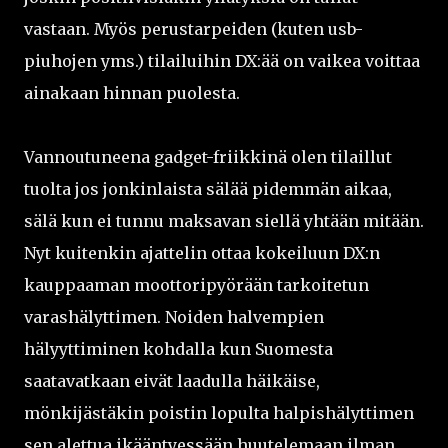
vastaan. Myös perustarpeiden (kuten usb-
piuhojen yms.) tilailuihin DX:ää on vaikea voittaa
ainakaan hinnan puolesta.
Vannoutuneena gadget-friikkinä olen tilaillut
tuolta jos jonkinlaista sälää pidemmän aikaa,
sälä kun ei tunnu maksavan siellä yhtään mitään.
Nyt kuitenkin ajattelin ottaa kokeiluun DX:n
kauppaaman moottoripyörään tarkoitetun
varashälyttimen. Noiden halvempien
hälyyttiminen kohdalla kun Suomesta
saatavatkaan eivät laadulla häikäise,
mönkijästäkin poistin lopulta halpishälyttimen
sen alettua ikääntyessään huutelemaan ilman