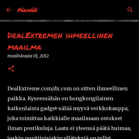
Siirry pääsisältöön
Pärinää!
DealExtremen ihmeellinen
maailma
maaliskuuta 01, 2012
DealExtreme.com/dx.com on sitten ihmeellinen
paikka. Kyseessähän on hongkongilainen
kaikenlaista gadget-sälää myyvä verkkokauppa,
joka toimittaa kaikkialle maailmaan ostokset
ilman postikuluja. Laatu ei yleensä päätä huimaa,
joskin positiivisiakin yllätyksiä on tullut