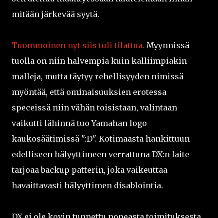
mitään järkevää syytä.
Tuommoinen nyt siis tuli tilattua.
Myynnissä
tuolla on niin halvempia kuin kalliimpiakin
malleja, mutta täytyy rehellisyyden nimissä
myöntää, että ominaisuuksien erotessa
speceissä niin vähän toisistaan, valintaan
vaikutti lähinnä tuo Yamahan logo
kaukosäätimissä ":D". Kotimaasta hankittuun
edelliseen hälyyttimeen verrattuna DX:n laite
tarjoaa backup patterin, joka vaikeuttaa
havaittavasti hälyyttimen disablointia.
DX ei ole kovin tunnettu nopeasta toimituksesta,