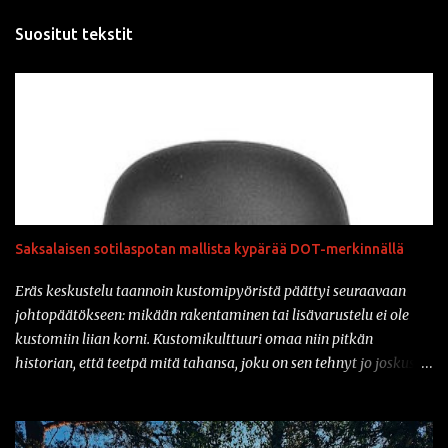
Suositut tekstit
Saksalaisen sotilaspotan mallista kypärää DOT-merkinnällä
Eräs keskustelu taannoin kustomipyöristä päättyi seuraavaan
johtopäätökseen: mikään rakentaminen tai lisävarustelu ei ole
kustomiin liian korni. Kustomikulttuuri omaa niin pitkän
historian, että teetpä mitä tahansa, joku on sen tehnyt jo joskus
aiemmin. Ja vähän samahan myös liittyy varusteisiin samaisessa
kulttuurissa: mikään ei ole liian kornia. Onhan sitä tullut tässä
parin vuoden sisään nähtyä mm. prätkäliivi, mikä oli päällystetty