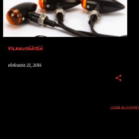
+
XV250
k
s
t
i
t
Vilkkusäätöä
elokuuta 21, 2014
LISÄÄ BLOGIVIE