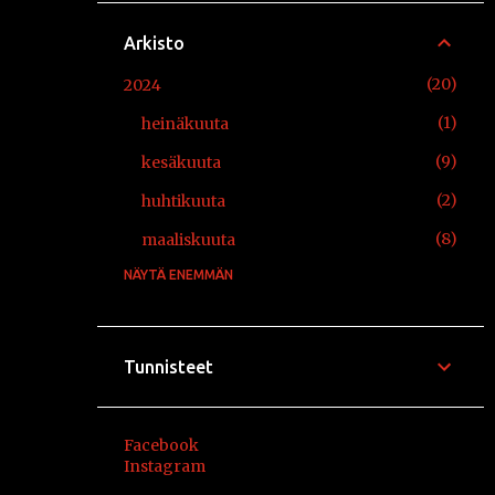
Arkisto
20
2024
1
heinäkuuta
9
kesäkuuta
2
huhtikuuta
8
maaliskuuta
NÄYTÄ ENEMMÄN
12
2021
2
elokuuta
2
huhtikuuta
Tunnisteet
3
maaliskuuta
5
tammikuuta
Facebook
Instagram
10
2020