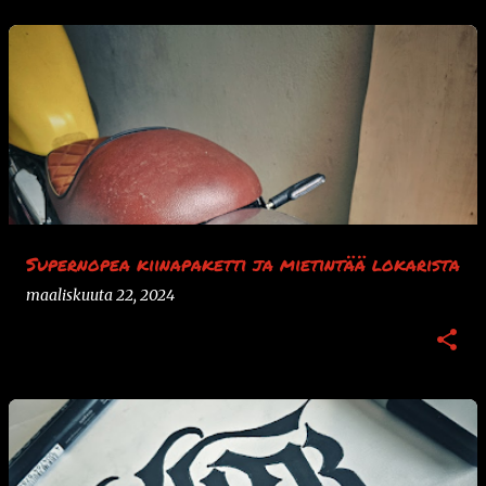
Supernopea kiinapaketti ja mietintää lokarista
maaliskuuta 22, 2024