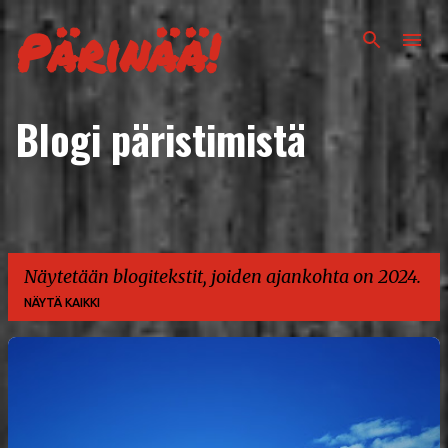
Siirry pääsisältöön
Pärinää!
Blogi päristimistä
Näytetään blogitekstit, joiden ajankohta on 2024.
NÄYTÄ KAIKKI
T
e
k