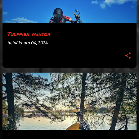
s
t
i
t
Tulppien vaihtoa
heinäkuuta 04, 2024