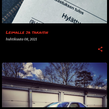
k
s
t
i
t
Leimalle ja takaisin
huhtikuuta 08, 2021