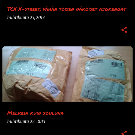
TCX X-street, vähän toisen näköiset ajokengät
huhtikuuta 23, 2013
Melkein kuin jouluna
huhtikuuta 22, 2013