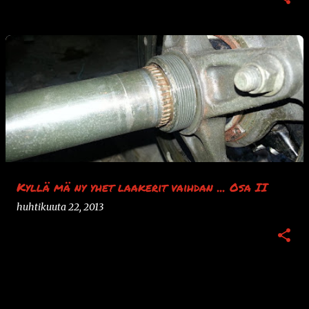
Kyllä mä ny yhet laakerit vaihdan ... Osa II
huhtikuuta 22, 2013