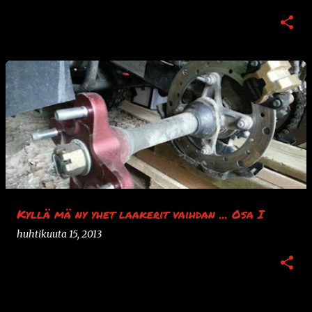
Kyllä mä ny yhet laakerit vaihdan ... Osa I
huhtikuuta 15, 2013