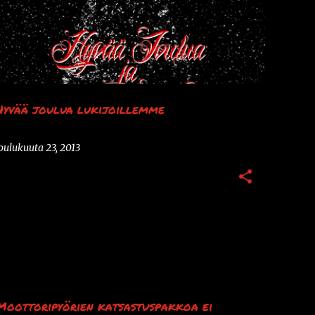
Hyvää joulua lukijoillemme
oulukuuta 23, 2013
KATSASTUS
MOOTTORIPYÖRÄT
UUTISET
Moottoripyörien katsastuspakkoa ei