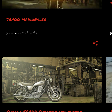
SR400 mainosvideo
joulukuuta 21, 2013
j
+
MOOTTORIPYÖRÄT
SR400
UUTISET
YAMAHA
Yamaha SR400 Suomeen ensi vuoden