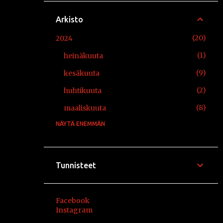
Arkisto
20
2024
1
heinäkuuta
9
kesäkuuta
2
huhtikuuta
8
maaliskuuta
NÄYTÄ ENEMMÄN
12
2021
2
elokuuta
2
huhtikuuta
Tunnisteet
3
maaliskuuta
5
tammikuuta
Facebook
Instagram
10
2020