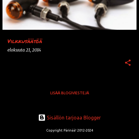
k
s
t
i
t
Vilkkusäätöä
elokuuta 21, 2014
LISÄÄ BLOGIVIESTEJÄ
Sisällön tarjoaa Blogger
Copyright Pärinää! 2012-2024