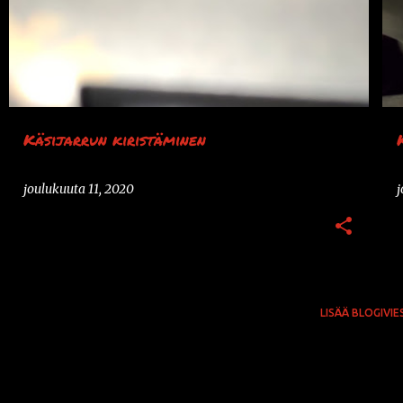
SÄÄTÖ
k
s
t
i
t
Käsijarrun kiristäminen
joulukuuta 11, 2020
j
LISÄÄ BLOGIVIE