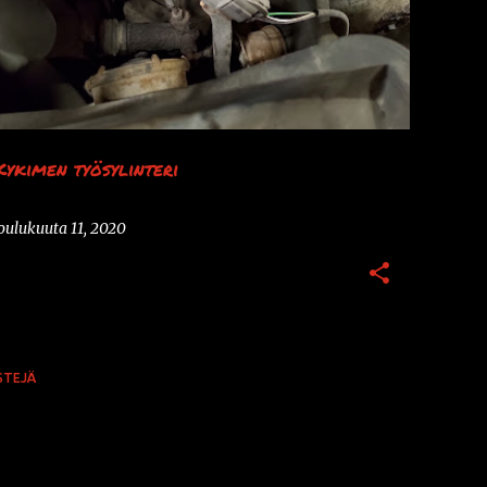
+
TARRA
VALOT
Kykimen työsylinteri
oulukuuta 11, 2020
STEJÄ