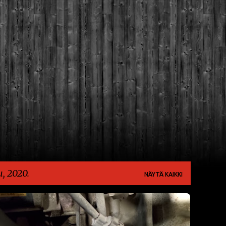
Siirry pääsisältöön
u, 2020.
NÄYTÄ KAIKKI
HONDA
HUOLTO
KYTKIN
PRELUDE