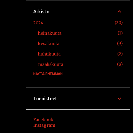
Arkisto
20
2024
1
heinäkuuta
9
kesäkuuta
2
huhtikuuta
8
maaliskuuta
NÄYTÄ ENEMMÄN
12
2021
2
elokuuta
2
huhtikuuta
Tunnisteet
3
maaliskuuta
5
tammikuuta
Facebook
Instagram
10
2020