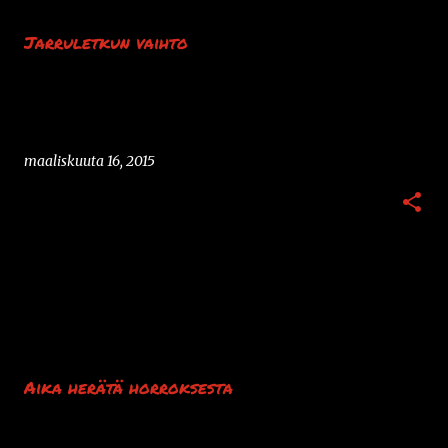
k
s
Jarruletkun vaihto
t
i
t
maaliskuuta 16, 2015
Aika herätä horroksesta