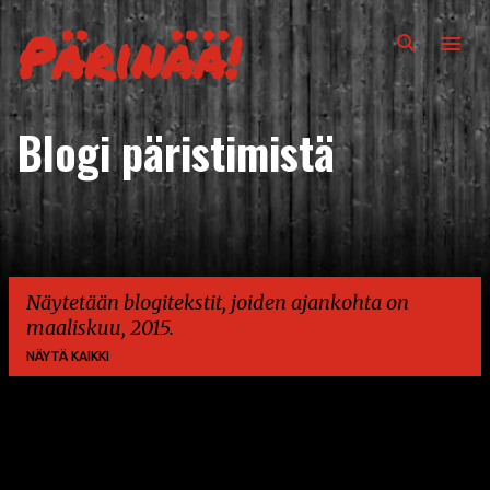
Siirry pääsisältöön
Pärinää!
Blogi päristimistä
Näytetään blogitekstit, joiden ajankohta on
maaliskuu, 2015.
NÄYTÄ KAIKKI
T
e