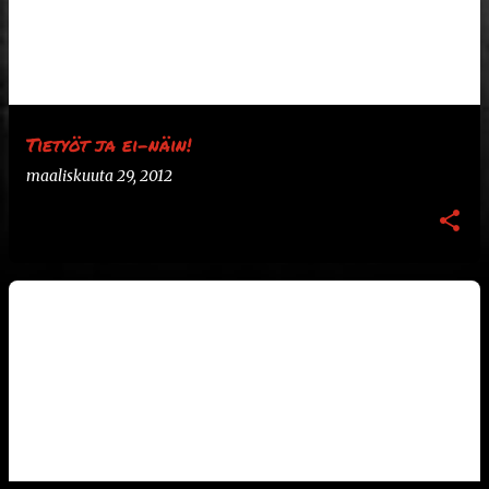
k
s
t
i
t
Tietyöt ja ei-näin!
maaliskuuta 29, 2012